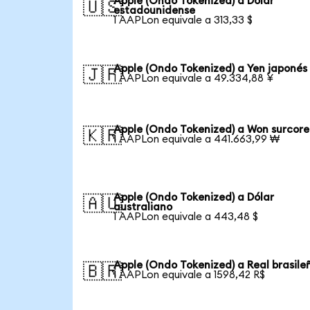
Apple (Ondo Tokenized) a Dólar
🇺🇸
estadounidense
1 AAPLon equivale a 313,33 $
Apple (Ondo Tokenized) a Yen japonés
🇯🇵
1 AAPLon equivale a 49.334,88 ¥
Apple (Ondo Tokenized) a Won surcor
🇰🇷
1 AAPLon equivale a 441.663,99 ₩
Apple (Ondo Tokenized) a Dólar
🇦🇺
australiano
1 AAPLon equivale a 443,48 $
Apple (Ondo Tokenized) a Real brasile
🇧🇷
1 AAPLon equivale a 1598,42 R$