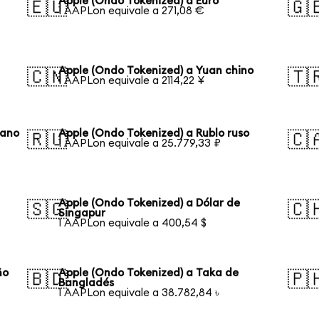
Apple (Ondo Tokenized) a Euro
🇪🇺
🇬
1 AAPLon equivale a 271,08 €
Apple (Ondo Tokenized) a Yuan chino
🇨🇳
🇹
1 AAPLon equivale a 2114,22 ¥
eano
Apple (Ondo Tokenized) a Rublo ruso
🇷🇺
🇨
1 AAPLon equivale a 25.779,33 ₽
Apple (Ondo Tokenized) a Dólar de
🇸🇬
🇨
Singapur
1 AAPLon equivale a 400,54 $
ño
Apple (Ondo Tokenized) a Taka de
🇧🇩
🇵
Bangladés
1 AAPLon equivale a 38.782,84 ৳