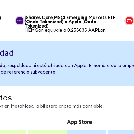
g
iShares Core MSCI Emerging Markets ETF
(Ondo Tokenized) a Apple (Ondo
Tokenized)
1 IEMGon equivale a 0,258035 AAPLon
idad
o, respaldado ni está afiliado con Apple. El nombre de la empr
o de referencia subyacente.
dos
 en MetaMask, la billetera cripto más confiable.
App Store