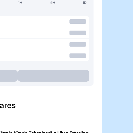
1H
4H
1D
ares