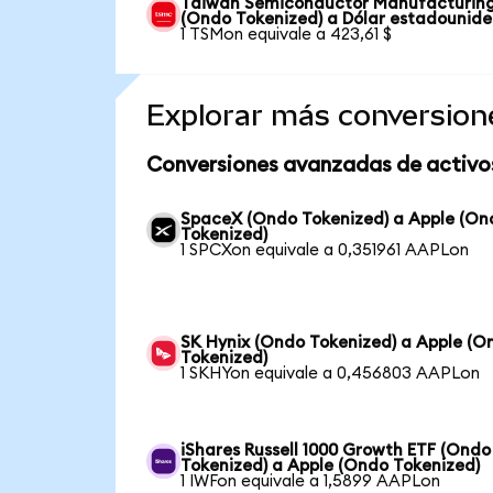
Taiwan Semiconductor Manufacturin
(Ondo Tokenized) a Dólar estadounid
1 TSMon equivale a 423,61 $
Explorar más conversion
Conversiones avanzadas de activo
SpaceX (Ondo Tokenized) a Apple (On
Tokenized)
1 SPCXon equivale a 0,351961 AAPLon
SK Hynix (Ondo Tokenized) a Apple (O
Tokenized)
1 SKHYon equivale a 0,456803 AAPLon
iShares Russell 1000 Growth ETF (Ondo
Tokenized) a Apple (Ondo Tokenized)
1 IWFon equivale a 1,5899 AAPLon