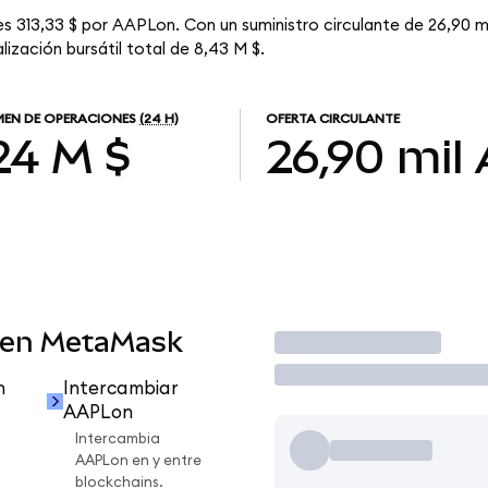
s 313,33 $ por AAPLon. Con un suministro circulante de 26,90 mi
ización bursátil total de 8,43 M $.
EN DE OPERACIONES
(24 H)
OFERTA CIRCULANTE
,24 M $
26,90 mil
 en MetaMask
Operar
n
Intercambiar
AAPLon
Intercambia
AAPLon en y entre
blockchains.