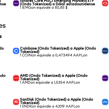
g
iShares Core MSCI Emerging Markets ETF
ense
(Ondo Tokenized) a Dólar estadounidense
1 IEMGon equivale a 80,85 $
es
s
do
Coinbase (Ondo Tokenized) a Apple (Ondo
Tokenized)
1 COINon equivale a 0,473494 AAPLon
ndo
AMD (Ondo Tokenized) a Apple (Ondo
Tokenized)
1 AMDon equivale a 1,5354 AAPLon
SanDisk (Ondo Tokenized) a Apple (Ondo
Tokenized)
1 SNDKon equivale a 4,1019 AAPLon