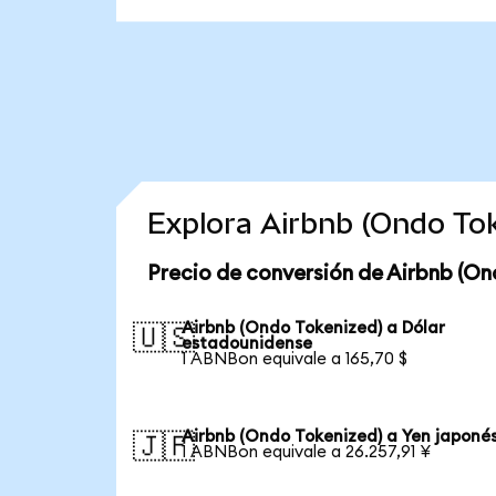
Explora Airbnb (Ondo To
Precio de conversión de Airbnb (On
Airbnb (Ondo Tokenized) a Dólar
🇺🇸
estadounidense
1 ABNBon equivale a 165,70 $
Airbnb (Ondo Tokenized) a Yen japoné
🇯🇵
1 ABNBon equivale a 26.257,91 ¥