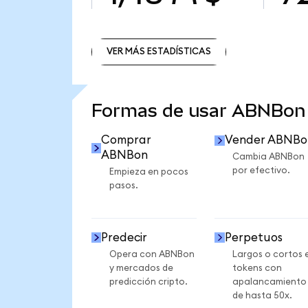
VER MÁS ESTADÍSTICAS
VER MÁS ESTADÍSTICAS
Formas de usar ABNBon
Comprar
Vender ABNBo
ABNBon
Cambia ABNBon
por efectivo.
Empieza en pocos
pasos.
Predecir
Perpetuos
Opera con ABNBon
Largos o cortos 
y mercados de
tokens con
predicción cripto.
apalancamiento
de hasta 50x.