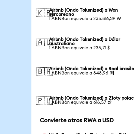
Airbnb (Ondo Tokenized) a Won
🇰🇷
surcoreano
1 ABNBon equivale a 235.816,39 ₩
Airbnb (Ondo Tokenized) a Dólar
🇦🇺
australiano
1 ABNBon equivale a 235,71 $
Airbnb (Ondo Tokenized) a Real brasil
🇧🇷
1 ABNBon equivale a 848,96 R$
Airbnb (Ondo Tokenized) a Złoty pola
🇵🇱
1 ABNBon equivale a 618,57 zł
Convierte otros RWA a USD