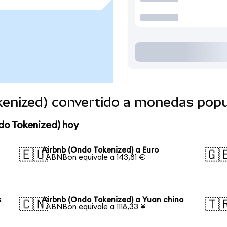
kenized) convertido a monedas popu
do Tokenized) hoy
Airbnb (Ondo Tokenized) a Euro
🇪🇺
🇬
1 ABNBon equivale a 143,81 €
s
Airbnb (Ondo Tokenized) a Yuan chino
🇨🇳
🇹
1 ABNBon equivale a 1118,33 ¥