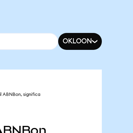
OKLOON
l ABNBon, significa
ABNBon