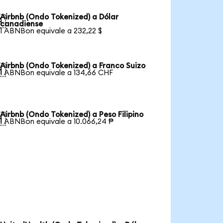
Airbnb (Ondo Tokenized) a Dólar

canadiense
1 ABNBon equivale a 232,22 $
Airbnb (Ondo Tokenized) a Franco Suizo

1 ABNBon equivale a 134,66 CHF
Airbnb (Ondo Tokenized) a Peso Filipino

1 ABNBon equivale a 10.066,24 ₱