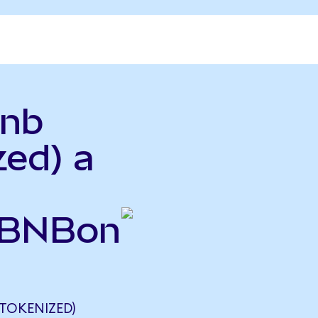
bnb
zed) a
ABNBon
TOKENIZED)