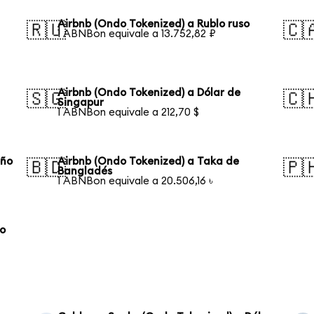
Airbnb (Ondo Tokenized) a Rublo ruso
🇷🇺
🇨
1 ABNBon equivale a 13.752,82 ₽
Airbnb (Ondo Tokenized) a Dólar de
🇸🇬
🇨
Singapur
1 ABNBon equivale a 212,70 $
eño
Airbnb (Ondo Tokenized) a Taka de
🇧🇩
🇵
Bangladés
1 ABNBon equivale a 20.506,16 ৳
co