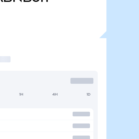
1H
4H
1D