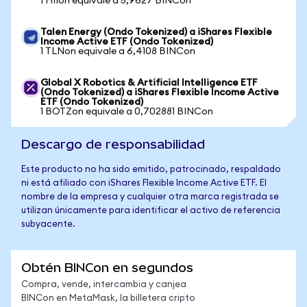
1 HIIon equivale a 5,9627 BINCon
Talen Energy (Ondo Tokenized) a iShares Flexible
Income Active ETF (Ondo Tokenized)
1 TLNon equivale a 6,4108 BINCon
Global X Robotics & Artificial Intelligence ETF
(Ondo Tokenized) a iShares Flexible Income Active
ETF (Ondo Tokenized)
1 BOTZon equivale a 0,702881 BINCon
Descargo de responsabilidad
Este producto no ha sido emitido, patrocinado, respaldado
ni está afiliado con iShares Flexible Income Active ETF. El
nombre de la empresa y cualquier otra marca registrada se
utilizan únicamente para identificar el activo de referencia
subyacente.
Obtén BINCon en segundos
Compra, vende, intercambia y canjea
BINCon en MetaMask, la billetera cripto