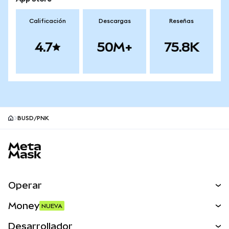
Calificación
Descargas
Reseñas
4.7
50M+
75.8K
BUSD/PNK
Pie de página del sitio MetaMask
Operar
Canjear
Money
NUEVA
Predecir
NUEVA
Comprar
Desarrollador