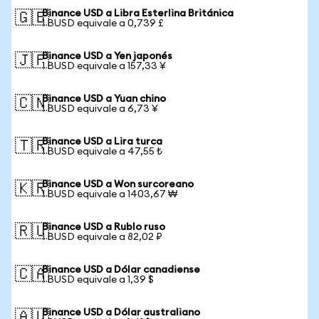
Binance USD a Libra Esterlina Británica
🇬🇧
1 BUSD equivale a 0,739 £
Binance USD a Yen japonés
🇯🇵
1 BUSD equivale a 157,33 ¥
Binance USD a Yuan chino
🇨🇳
1 BUSD equivale a 6,73 ¥
Binance USD a Lira turca
🇹🇷
1 BUSD equivale a 47,55 ₺
Binance USD a Won surcoreano
🇰🇷
1 BUSD equivale a 1403,67 ₩
Binance USD a Rublo ruso
🇷🇺
1 BUSD equivale a 82,02 ₽
Binance USD a Dólar canadiense
🇨🇦
1 BUSD equivale a 1,39 $
Binance USD a Dólar australiano
🇦🇺