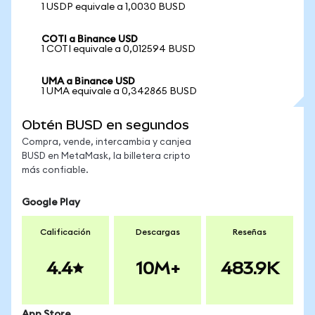
1 USDP equivale a 1,0030 BUSD
COTI a Binance USD
1 COTI equivale a 0,012594 BUSD
UMA a Binance USD
1 UMA equivale a 0,342865 BUSD
Obtén BUSD en segundos
Compra, vende, intercambia y canjea
BUSD en MetaMask, la billetera cripto
más confiable.
Google Play
Calificación
Descargas
Reseñas
4.4
10M+
483.9K
App Store