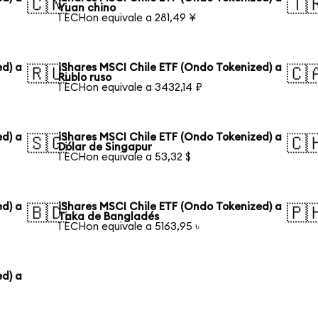
🇨🇳
🇹
Yuan chino
1 ECHon equivale a 281,49 ¥
ed) a
iShares MSCI Chile ETF (Ondo Tokenized) a
🇷🇺
🇨
Rublo ruso
1 ECHon equivale a 3432,14 ₽
ed) a
iShares MSCI Chile ETF (Ondo Tokenized) a
🇸🇬
🇨
Dólar de Singapur
1 ECHon equivale a 53,32 $
ed) a
iShares MSCI Chile ETF (Ondo Tokenized) a
🇧🇩
🇵
Taka de Bangladés
1 ECHon equivale a 5163,95 ৳
ed) a