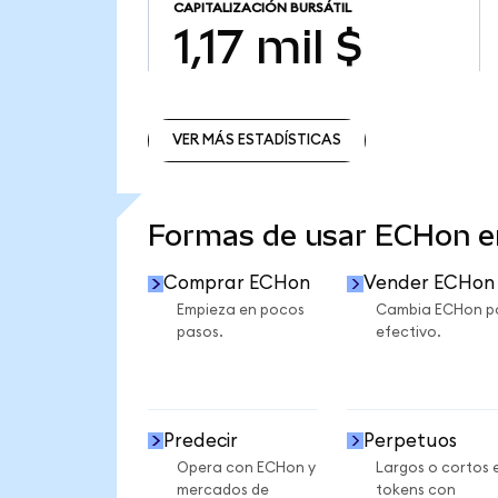
CAPITALIZACIÓN BURSÁTIL
1,17 mil $
VER MÁS ESTADÍSTICAS
VER MÁS ESTADÍSTICAS
Formas de usar ECHon 
Comprar ECHon
Vender ECHon
Empieza en pocos
Cambia ECHon p
pasos.
efectivo.
Predecir
Perpetuos
Opera con ECHon y
Largos o cortos 
mercados de
tokens con