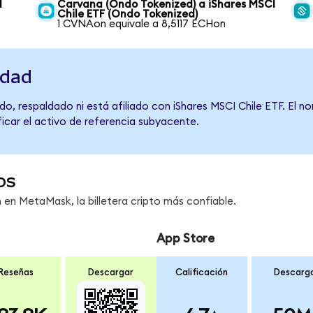
I
Carvana (Ondo Tokenized) a iShares MSCI
Chile ETF (Ondo Tokenized)
1 CVNAon equivale a 8,5117 ECHon
idad
o, respaldado ni está afiliado con iShares MSCI Chile ETF. El n
ficar el activo de referencia subyacente.
os
en MetaMask, la billetera cripto más confiable.
App Store
Reseñas
Descargar
Calificación
Descarg