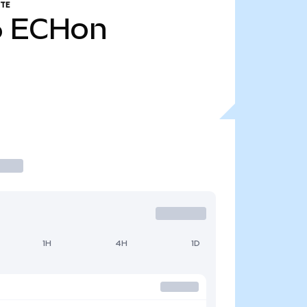
TE
6
ECHon
1H
4H
1D