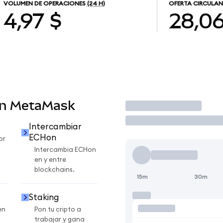
VOLUMEN DE OPERACIONES
(24 H)
OFERTA CIRCULAN
4,97 $
28,0
en MetaMask
Operar
Intercambiar
ECHon
or
Intercambia ECHon
en y entre
blockchains.
15m
30m
Staking
en
Pon tu cripto a
trabajar y gana