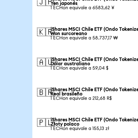
🇯🇵
Yen japonés
1 ECHon equivale a 6583,62 ¥
iShares MSCI Chile ETF (Ondo Tokeniz
🇰🇷
Won surcoreano
1 ECHon equivale a 58.737,17 ₩
iShares MSCI Chile ETF (Ondo Tokeniz
🇦🇺
Dólar australiano
1 ECHon equivale a 59,04 $
iShares MSCI Chile ETF (Ondo Tokeniz
🇧🇷
Real brasileño
1 ECHon equivale a 212,68 R$
iShares MSCI Chile ETF (Ondo Tokeniz
🇵🇱
Złoty polaco
1 ECHon equivale a 155,13 zł