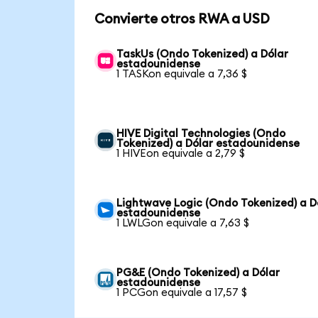
Convierte otros RWA a USD
TaskUs (Ondo Tokenized) a Dólar
estadounidense
1 TASKon equivale a 7,36 $
HIVE Digital Technologies (Ondo
Tokenized) a Dólar estadounidense
1 HIVEon equivale a 2,79 $
Lightwave Logic (Ondo Tokenized) a D
estadounidense
1 LWLGon equivale a 7,63 $
PG&E (Ondo Tokenized) a Dólar
estadounidense
1 PCGon equivale a 17,57 $