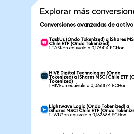
Explorar más conversion
Conversiones avanzadas de activo
TaskUs (Ondo Tokenized) a iShares MS
Chile ETF (Ondo Tokenized)
1 TASKon equivale a 0,176414 ECHon
HIVE Digital Technologies (Ondo
Tokenized) a iShares MSCI Chile ETF 
Tokenized)
1 HIVEon equivale a 0,066874 ECHon
Lightwave Logic (Ondo Tokenized) a
iShares MSCI Chile ETF (Ondo Tokeniz
1 LWLGon equivale a 0,182886 ECHon