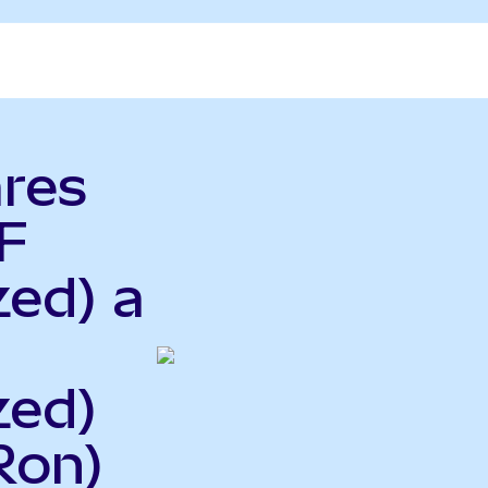
ares
F
zed) a
zed)
Ron)