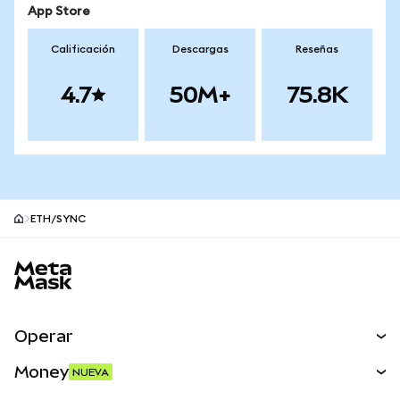
App Store
Calificación
Descargas
Reseñas
4.7
50M+
75.8K
ETH/SYNC
Pie de página del sitio MetaMask
Operar
Canjear
Money
NUEVA
Predecir
NUEVA
Comprar