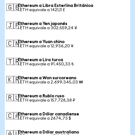
Ethereum a Libra Esterlina Británica
🇬🇧
1 ETH equivale a 1421,11 £
Ethereum a Yen japonés
🇯🇵
1 ETH equivale a 302.559,24 ¥
Ethereum a Yuan chino
🇨🇳
1 ETH equivale a 12.936,20 ¥
Ethereum a Lira turca
🇹🇷
1 ETH equivale a 91.450,33 ₺
Ethereum a Won surcoreano
🇰🇷
1 ETH equivale a 2.699.345,03 ₩
Ethereum a Rublo ruso
🇷🇺
1 ETH equivale a 157.728,38 ₽
Ethereum a Dólar canadiense
🇨🇦
1 ETH equivale a 2674,73 $
Ethereum a Dólar australiano
🇦🇺