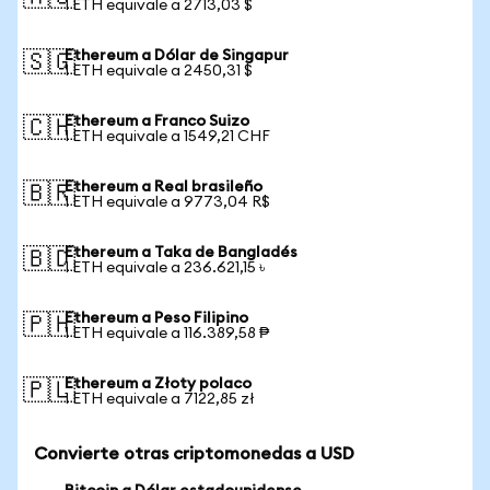
1 ETH equivale a 2713,03 $
Ethereum a Dólar de Singapur
🇸🇬
1 ETH equivale a 2450,31 $
Ethereum a Franco Suizo
🇨🇭
1 ETH equivale a 1549,21 CHF
Ethereum a Real brasileño
🇧🇷
1 ETH equivale a 9773,04 R$
Ethereum a Taka de Bangladés
🇧🇩
1 ETH equivale a 236.621,15 ৳
Ethereum a Peso Filipino
🇵🇭
1 ETH equivale a 116.389,58 ₱
Ethereum a Złoty polaco
🇵🇱
1 ETH equivale a 7122,85 zł
Convierte otras criptomonedas a USD