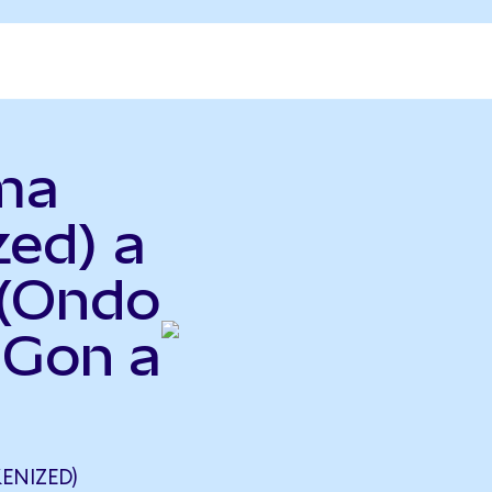
gma
zed) a
 (Ondo
IGon a
ENIZED)