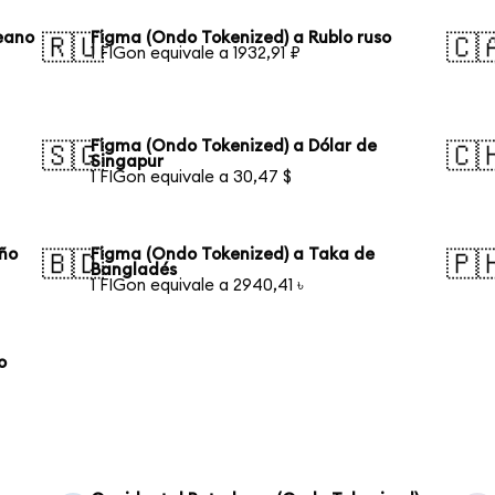
eano
Figma (Ondo Tokenized) a Rublo ruso
🇷🇺
🇨
1 FIGon equivale a 1932,91 ₽
Figma (Ondo Tokenized) a Dólar de
🇸🇬
🇨
Singapur
1 FIGon equivale a 30,47 $
eño
Figma (Ondo Tokenized) a Taka de
🇧🇩
🇵
Bangladés
1 FIGon equivale a 2940,41 ৳
o