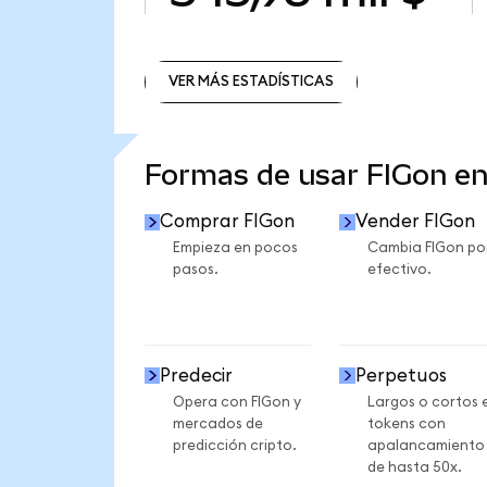
VER MÁS ESTADÍSTICAS
VER MÁS ESTADÍSTICAS
Formas de usar FIGon e
Comprar FIGon
Vender FIGon
Empieza en pocos
Cambia FIGon po
pasos.
efectivo.
Predecir
Perpetuos
Opera con FIGon y
Largos o cortos 
mercados de
tokens con
predicción cripto.
apalancamiento
de hasta 50x.