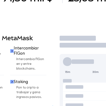
n MetaMask
Operar
Intercambiar
FIGon
r
Intercambia FIGon
en y entre
blockchains.
15m
30m
Staking
en
Pon tu cripto a
trabajar y gana
ingresos pasivos.