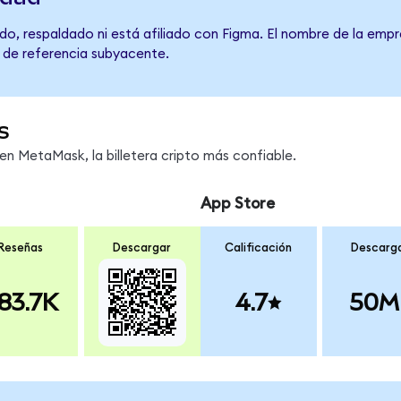
o, respaldado ni está afiliado con Figma. El nombre de la empr
o de referencia subyacente.
s
n MetaMask, la billetera cripto más confiable.
App Store
Reseñas
Descargar
Calificación
Descarg
83.7K
4.7
50M