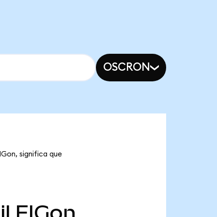
OSCRON
IGon, significa que
il
FIGon