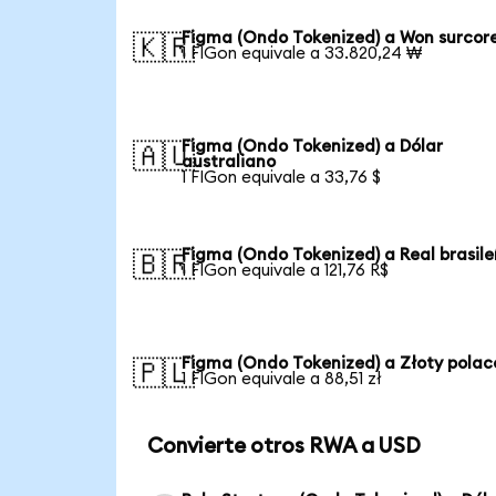
Figma (Ondo Tokenized) a Won surcor
🇰🇷
1 FIGon equivale a 33.820,24 ₩
Figma (Ondo Tokenized) a Dólar
🇦🇺
australiano
1 FIGon equivale a 33,76 $
Figma (Ondo Tokenized) a Real brasil
🇧🇷
1 FIGon equivale a 121,76 R$
Figma (Ondo Tokenized) a Złoty polac
🇵🇱
1 FIGon equivale a 88,51 zł
Convierte otros RWA a USD