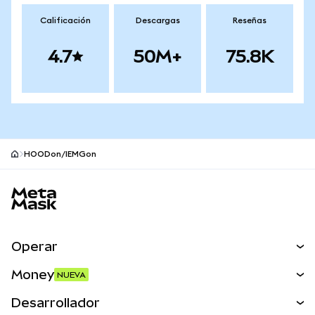
Calificación
Descargas
Reseñas
4.7
50M+
75.8K
HOODon/IEMGon
Pie de página del sitio MetaMask
Operar
Canjear
Money
NUEVA
Predecir
NUEVA
Comprar
Desarrollador
Perps
NUEVA
Tarjeta