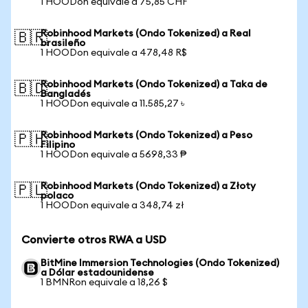
1 HOODon equivale a 75,85 CHF
Robinhood Markets (Ondo Tokenized) a Real
🇧🇷
brasileño
1 HOODon equivale a 478,48 R$
Robinhood Markets (Ondo Tokenized) a Taka de
🇧🇩
Bangladés
1 HOODon equivale a 11.585,27 ৳
Robinhood Markets (Ondo Tokenized) a Peso
🇵🇭
Filipino
1 HOODon equivale a 5698,33 ₱
Robinhood Markets (Ondo Tokenized) a Złoty
🇵🇱
polaco
1 HOODon equivale a 348,74 zł
Convierte otros RWA a USD
BitMine Immersion Technologies (Ondo Tokenized)
a Dólar estadounidense
1 BMNRon equivale a 18,26 $