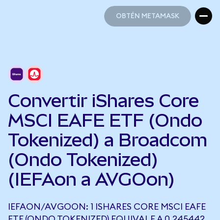
OBTÉN METAMASK
OBTÉN METAMASK
Convertir iShares Core
MSCI EAFE ETF (Ondo
Tokenized) a Broadcom
(Ondo Tokenized)
(IEFAon a AVGOon)
IEFAON/AVGOON: 1 ISHARES CORE MSCI EAFE
ETF (ONDO TOKENIZED) EQUIVALE A 0,245442