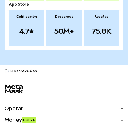
App Store
Calificación
Descargas
Reseñas
4.7
50M+
75.8K
IEFAon/AVGOon
Pie de página del sitio MetaMask
Operar
Canjear
Money
NUEVA
Predecir
NUEVA
Comprar