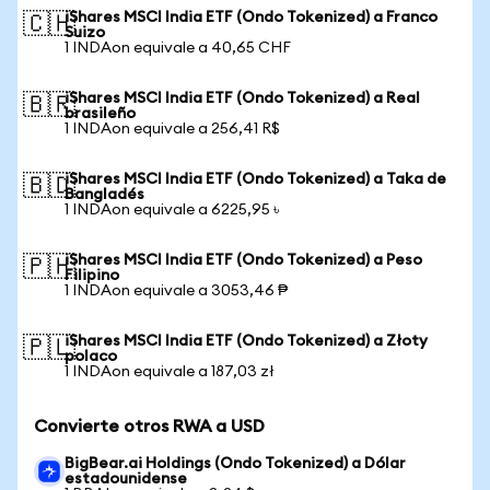
iShares MSCI India ETF (Ondo Tokenized) a Franco
🇨🇭
Suizo
1 INDAon equivale a 40,65 CHF
iShares MSCI India ETF (Ondo Tokenized) a Real
🇧🇷
brasileño
1 INDAon equivale a 256,41 R$
iShares MSCI India ETF (Ondo Tokenized) a Taka de
🇧🇩
Bangladés
1 INDAon equivale a 6225,95 ৳
iShares MSCI India ETF (Ondo Tokenized) a Peso
🇵🇭
Filipino
1 INDAon equivale a 3053,46 ₱
iShares MSCI India ETF (Ondo Tokenized) a Złoty
🇵🇱
polaco
1 INDAon equivale a 187,03 zł
Convierte otros RWA a USD
BigBear.ai Holdings (Ondo Tokenized) a Dólar
estadounidense