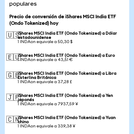
populares
Precio de conversión de iShares MSCI India ETF
(Ondo Tokenized) hoy
iShares MSCI India ETF (Ondo Tokenized) a Dólar
🇺🇸
estadounidense
1 INDAon equivale a 50,30 $
iShares MSCI India ETF (Ondo Tokenized) a Euro
🇪🇺
1 INDAon equivale a 43,51 €
iShares MSCI India ETF (Ondo Tokenized) a Libra
🇬🇧
Esterlina Británica
1 INDAon equivale a 37,28 £
iShares MSCI India ETF (Ondo Tokenized) a Yen
🇯🇵
japonés
1 INDAon equivale a 7937,59 ¥
iShares MSCI India ETF (Ondo Tokenized) a Yuan
🇨🇳
chino
1 INDAon equivale a 339,38 ¥