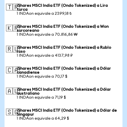
iShares MSCI India ETF (Ondo Tokenized) a Lira
🇹🇷
turca
1 INDAon equivale a 2399,18 ₺
iShares MSCI India ETF (Ondo Tokenized) a Won
🇰🇷
surcoreano
1 INDAon equivale a 70.816,86 ₩
iShares MSCI India ETF (Ondo Tokenized) a Rublo
🇷🇺
ruso
1 INDAon equivale a 4137,98 ₽
iShares MSCI India ETF (Ondo Tokenized) a Dólar
🇨🇦
canadiense
1 INDAon equivale a 70,17 $
iShares MSCI India ETF (Ondo Tokenized) a Dólar
🇦🇺
australiano
1 INDAon equivale a 71,19 $
iShares MSCI India ETF (Ondo Tokenized) a Dólar de
🇸🇬
Singapur
1 INDAon equivale a 64,29 $