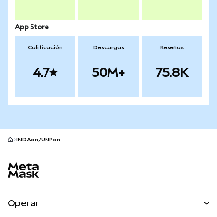
App Store
Calificación
Descargas
Reseñas
4.7
50M+
75.8K
INDAon/UNPon
Pie de página del sitio MetaMask
Operar
Canjear