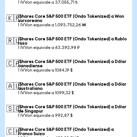
1 IVVon equivale a 37.055,71 ₺
iShares Core S&P 500 ETF (Ondo Tokenized) a Won
🇰🇷
surcoreano
1 IVVon equivale a 1.093.752,26 ₩
iShares Core S&P 500 ETF (Ondo Tokenized) a Rublo
🇷🇺
ruso
1 IVVon equivale a 63.392,98 ₽
iShares Core S&P 500 ETF (Ondo Tokenized) a Dólar
🇨🇦
canadiense
1 IVVon equivale a 1084,19 $
iShares Core S&P 500 ETF (Ondo Tokenized) a Dólar
🇦🇺
australiano
1 IVVon equivale a 1099,32 $
iShares Core S&P 500 ETF (Ondo Tokenized) a Dólar
🇸🇬
de Singapur
1 IVVon equivale a 992,87 $
iShares Core S&P 500 ETF (Ondo Tokenized) a
🇨🇭
Franco Suizo