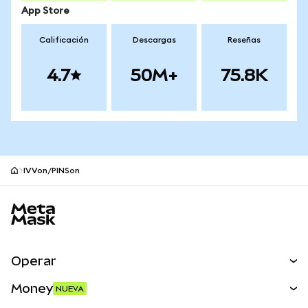
App Store
Calificación
Descargas
Reseñas
4.7
50M+
75.8K
IVVon/PINSon
Pie de página del sitio MetaMask
Operar
Canjear
Money
NUEVA
Predecir
NUEVA
Comprar