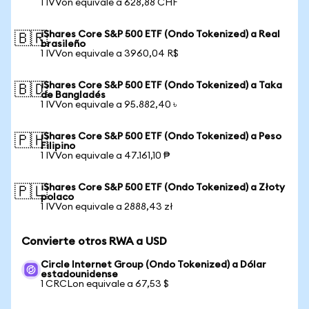
1 IVVon equivale a 628,88 CHF
iShares Core S&P 500 ETF (Ondo Tokenized) a Real
🇧🇷
brasileño
1 IVVon equivale a 3960,04 R$
iShares Core S&P 500 ETF (Ondo Tokenized) a Taka
🇧🇩
de Bangladés
1 IVVon equivale a 95.882,40 ৳
iShares Core S&P 500 ETF (Ondo Tokenized) a Peso
🇵🇭
Filipino
1 IVVon equivale a 47.161,10 ₱
iShares Core S&P 500 ETF (Ondo Tokenized) a Złoty
🇵🇱
polaco
1 IVVon equivale a 2888,43 zł
Convierte otros RWA a USD
Circle Internet Group (Ondo Tokenized) a Dólar
estadounidense
1 CRCLon equivale a 67,53 $