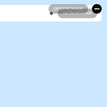
OBTÉN METAMASK
OBTÉN METAMASK
OBTÉN METAMASK
OBTÉN METAMASK