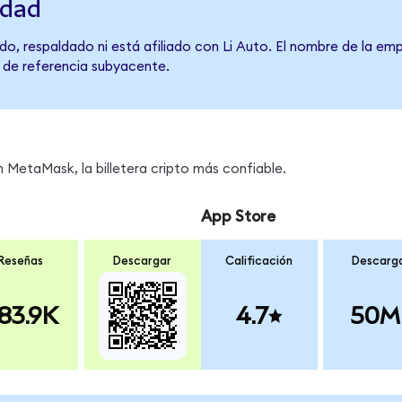
idad
o, respaldado ni está afiliado con Li Auto. El nombre de la emp
o de referencia subyacente.
 MetaMask, la billetera cripto más confiable.
App Store
Reseñas
Descargar
Calificación
Descarg
83.9K
4.7
50M