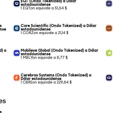
EQT (Ondo Tokenized) a Dólar
estadounidense
1 EQTon equivale a 51,54 $
s
Core Scientific (Ondo Tokenized) a Dólar
ense
estadounidense
1 CORZon equivale a 21,14 $
d) a
Mobileye Global (Ondo Tokenized) a Dólar
estadounidense
1 MBLYon equivale a 8,77 $
Cerebras Systems (Ondo Tokenized) a
Dólar estadounidense
1 CBRSon equivale a 229,84 $
es
s