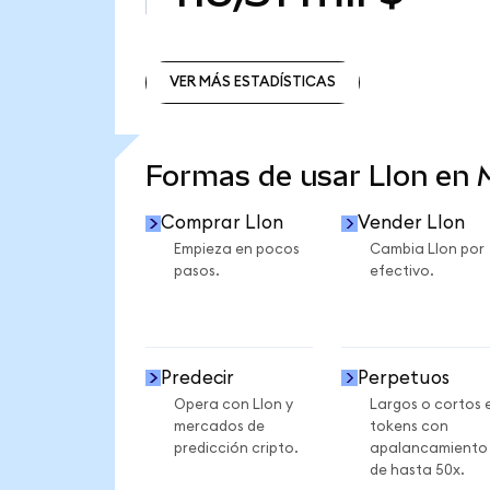
VER MÁS ESTADÍSTICAS
VER MÁS ESTADÍSTICAS
Formas de usar LIon en
Comprar LIon
Vender LIon
Empieza en pocos
Cambia LIon por
pasos.
efectivo.
Predecir
Perpetuos
Opera con LIon y
Largos o cortos 
mercados de
tokens con
predicción cripto.
apalancamiento
de hasta 50x.