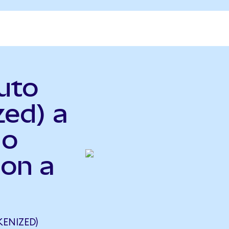
Auto
zed) a
do
Ion a
ENIZED)