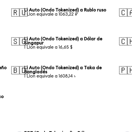
Li Auto (Ondo Tokenized) a Rublo ruso
🇷🇺
🇨
1 LIon equivale a 1063,22 ₽
Li Auto (Ondo Tokenized) a Dólar de
🇸🇬
🇨
Singapur
1 LIon equivale a 16,65 $
eño
Li Auto (Ondo Tokenized) a Taka de
🇧🇩
🇵
Bangladés
1 LIon equivale a 1608,14 ৳
co