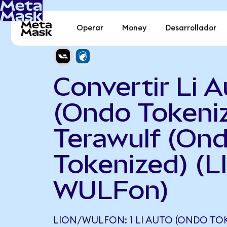
Operar
Money
Desarrollador
Convertir Li 
(Ondo Tokeni
Terawulf (On
Tokenized) (L
WULFon)
LION/WULFON: 1 LI AUTO (ONDO TOK