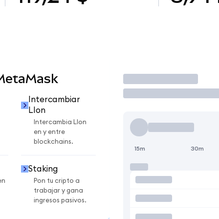
 MetaMask
Operar
Intercambiar
LIon
Intercambia LIon
en y entre
blockchains.
15m
30m
Staking
en
Pon tu cripto a
trabajar y gana
ingresos pasivos.