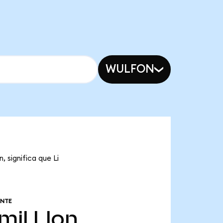
WULFON
, significa que Li
ANTE
mil
LIon