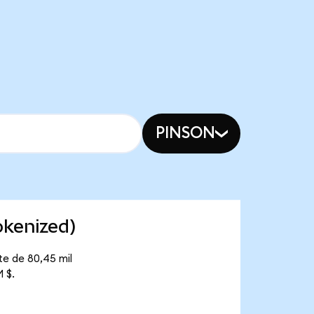
PINSON
okenized)
te de 80,45 mil
 $.