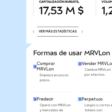
CAPITALIZACIÓN BURSÁTIL
VOLUM
17,53 M $
1,
VER MÁS ESTADÍSTICAS
VER MÁS ESTADÍSTICAS
Formas de usar MRVLon
Comprar
Vender MRVLo
MRVLon
Cambia MRVLon
por efectivo.
Empieza en pocos
pasos.
Predecir
Perpetuos
Opera con MRVLon
Largos o cortos 
y mercados de
tokens con