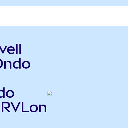
vell
Ondo
do
MRVLon