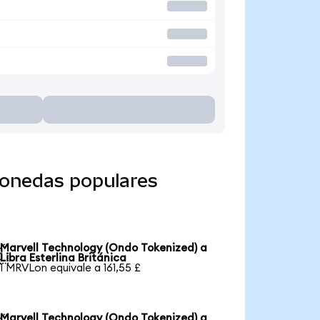
monedas populares
Marvell Technology (Ondo Tokenized) a

Libra Esterlina Británica
1 MRVLon equivale a 161,55 £
Marvell Technology (Ondo Tokenized) a