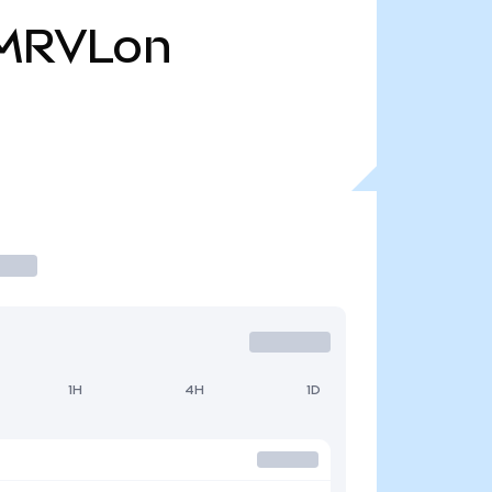
MRVLon
1H
4H
1D