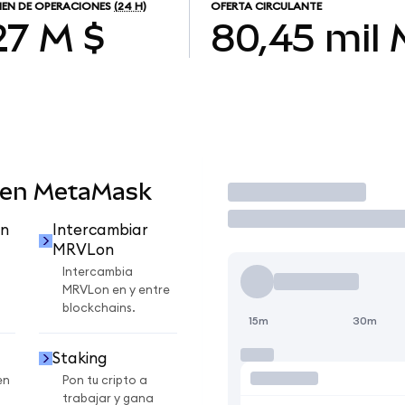
EN DE OPERACIONES
(24 H)
OFERTA CIRCULANTE
27 M $
80,45 mil
 en MetaMask
Operar
n
Intercambiar
MRVLon
Intercambia
MRVLon en y entre
blockchains.
15m
30m
Staking
en
Pon tu cripto a
trabajar y gana