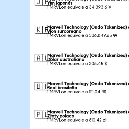
🇯🇵
Yen japonés
1 MRVLon equivale a 34.393,6 ¥
Marvell Technology (Ondo Tokenized) 
🇰🇷
Won surcoreano
1 MRVLon equivale a 306.849,65 ₩
Marvell Technology (Ondo Tokenized) 
🇦🇺
Dólar australiano
1 MRVLon equivale a 308,45 $
Marvell Technology (Ondo Tokenized) 
🇧🇷
Real brasileño
1 MRVLon equivale a 1111,04 R$
Marvell Technology (Ondo Tokenized) 
🇵🇱
Złoty polaco
1 MRVLon equivale a 810,42 zł