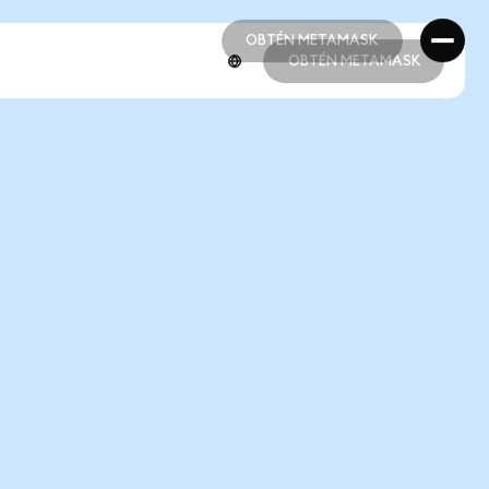
OBTÉN METAMASK
OBTÉN METAMASK
OBTÉN METAMASK
OBTÉN METAMASK