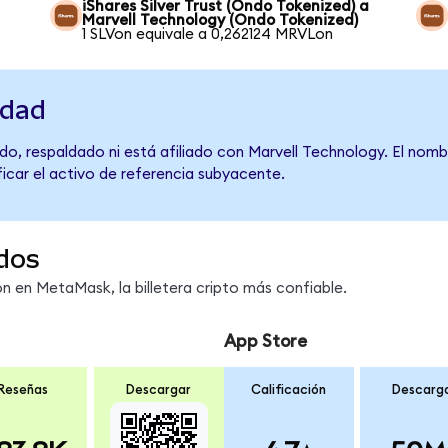
iShares Silver Trust (Ondo Tokenized) a
Marvell Technology (Ondo Tokenized)
1 SLVon equivale a 0,262124 MRVLon
idad
do, respaldado ni está afiliado con Marvell Technology. El nomb
ficar el activo de referencia subyacente.
dos
 en MetaMask, la billetera cripto más confiable.
App Store
Reseñas
Descargar
Calificación
Descarg