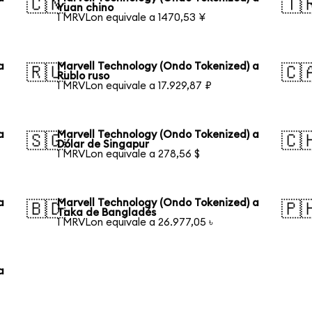
🇨🇳
🇹
Yuan chino
1 MRVLon equivale a 1470,53 ¥
a
Marvell Technology (Ondo Tokenized) a
🇷🇺
🇨
Rublo ruso
1 MRVLon equivale a 17.929,87 ₽
a
Marvell Technology (Ondo Tokenized) a
🇸🇬
🇨
Dólar de Singapur
1 MRVLon equivale a 278,56 $
a
Marvell Technology (Ondo Tokenized) a
🇧🇩
🇵
Taka de Bangladés
1 MRVLon equivale a 26.977,05 ৳
a