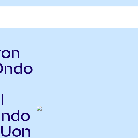
ron
Ondo
l
Ondo
MUon