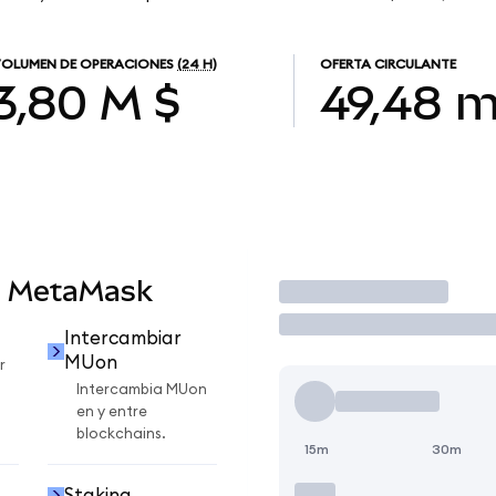
OLUMEN DE OPERACIONES
(24 H)
OFERTA CIRCULANTE
3,80 M $
49,48 m
n MetaMask
Operar
Intercambiar
MUon
r
Intercambia MUon
en y entre
blockchains.
15m
30m
Staking