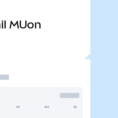
il
MUon
1H
4H
1D