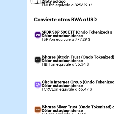
🇵🇱
Złoty polaco
1 MUon equivale a 3258,19 zł
Convierte otros RWA a USD
SPDR S&P 500 ETF (Ondo Tokenized) a
Dólar estadounidense
1 SPYon equivale a 777,29 $
iShares Bitcoin Trust (Ondo Tokenized)
Dólar estadounidense
1 IBITon equivale a 36,34 $
Circle Internet Group (Ondo Tokenized
Dólar estadounidense
1 CRCLon equivale a 66,47 $
iShares Silver Trust (Ondo Tokenized) 
Dólar estadounidense