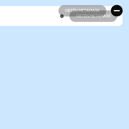
OBTÉN METAMASK
OBTÉN METAMASK
OBTÉN METAMASK
OBTÉN METAMASK