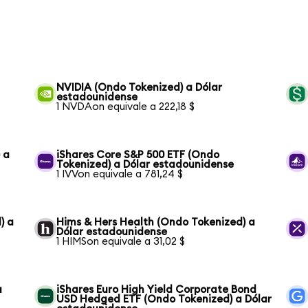
NVIDIA (Ondo Tokenized) a Dólar
estadounidense
1 NVDAon equivale a 222,18 $
 a
iShares Core S&P 500 ETF (Ondo
Tokenized) a Dólar estadounidense
1 IVVon equivale a 781,24 $
) a
Hims & Hers Health (Ondo Tokenized) a
Dólar estadounidense
1 HIMSon equivale a 31,02 $
a
iShares Euro High Yield Corporate Bond
USD Hedged ETF (Ondo Tokenized) a Dólar