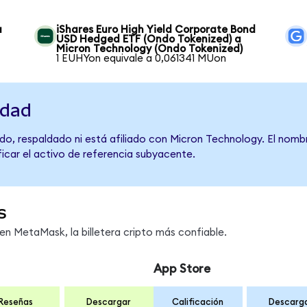
a
iShares Euro High Yield Corporate Bond
USD Hedged ETF (Ondo Tokenized) a
Micron Technology (Ondo Tokenized)
1 EUHYon equivale a 0,061341 MUon
idad
do, respaldado ni está afiliado con Micron Technology. El nomb
ficar el activo de referencia subyacente.
s
n MetaMask, la billetera cripto más confiable.
App Store
Reseñas
Descargar
Calificación
Descarg