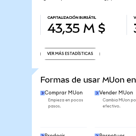
CAPITALIZACIÓN BURSÁTIL
V
43,35 M $
VER MÁS ESTADÍSTICAS
VER MÁS ESTADÍSTICAS
Formas de usar MUon e
Comprar MUon
Vender MUon
Empieza en pocos
Cambia MUon po
pasos.
efectivo.
Predecir
Perpetuos