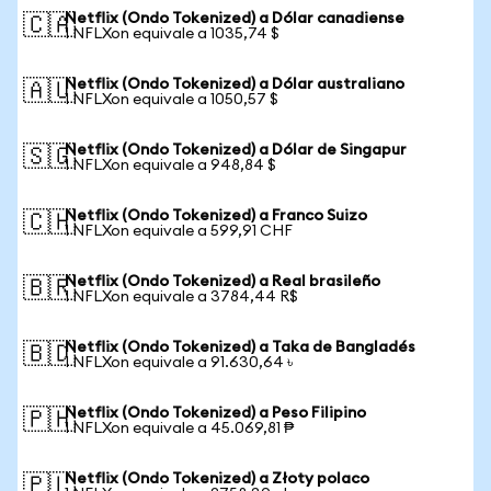
Netflix (Ondo Tokenized) a Dólar canadiense
🇨🇦
1 NFLXon equivale a 1035,74 $
Netflix (Ondo Tokenized) a Dólar australiano
🇦🇺
1 NFLXon equivale a 1050,57 $
Netflix (Ondo Tokenized) a Dólar de Singapur
🇸🇬
1 NFLXon equivale a 948,84 $
Netflix (Ondo Tokenized) a Franco Suizo
🇨🇭
1 NFLXon equivale a 599,91 CHF
Netflix (Ondo Tokenized) a Real brasileño
🇧🇷
1 NFLXon equivale a 3784,44 R$
Netflix (Ondo Tokenized) a Taka de Bangladés
🇧🇩
1 NFLXon equivale a 91.630,64 ৳
Netflix (Ondo Tokenized) a Peso Filipino
🇵🇭
1 NFLXon equivale a 45.069,81 ₱
Netflix (Ondo Tokenized) a Złoty polaco
🇵🇱