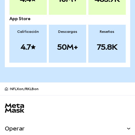
App Store
Calificación
Descargas
Reseñas
4.7
50M+
75.8K
NFLXon/RKLBon
Pie de página del sitio MetaMask
Operar
Canjear