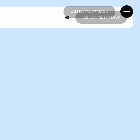
OBTÉN METAMASK
OBTÉN METAMASK
OBTÉN METAMASK
OBTÉN METAMASK