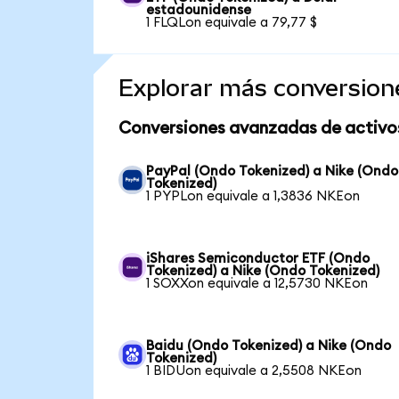
estadounidense
1 FLQLon equivale a 79,77 $
Explorar más conversion
Conversiones avanzadas de activo
PayPal (Ondo Tokenized) a Nike (Ondo
Tokenized)
1 PYPLon equivale a 1,3836 NKEon
iShares Semiconductor ETF (Ondo
Tokenized) a Nike (Ondo Tokenized)
1 SOXXon equivale a 12,5730 NKEon
Baidu (Ondo Tokenized) a Nike (Ondo
Tokenized)
1 BIDUon equivale a 2,5508 NKEon