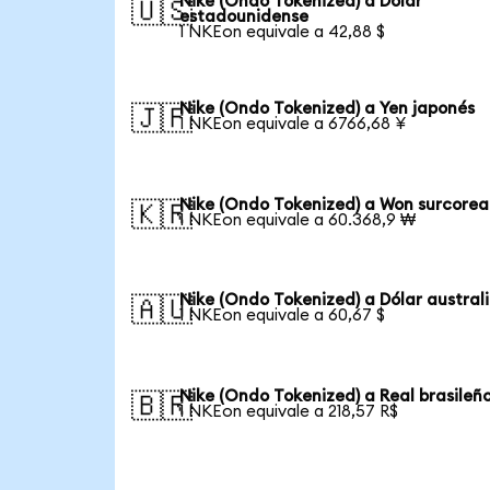
Nike (Ondo Tokenized) a Dólar
🇺🇸
estadounidense
1 NKEon equivale a 42,88 $
Nike (Ondo Tokenized) a Yen japonés
🇯🇵
1 NKEon equivale a 6766,68 ¥
Nike (Ondo Tokenized) a Won surcore
🇰🇷
1 NKEon equivale a 60.368,9 ₩
Nike (Ondo Tokenized) a Dólar austral
🇦🇺
1 NKEon equivale a 60,67 $
Nike (Ondo Tokenized) a Real brasileñ
🇧🇷
1 NKEon equivale a 218,57 R$