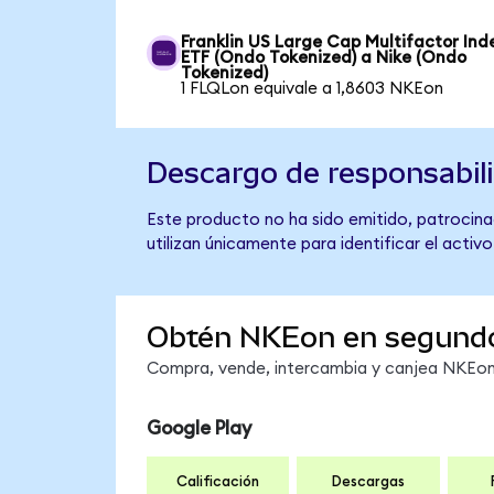
Franklin US Large Cap Multifactor Ind
ETF (Ondo Tokenized) a Nike (Ondo
Tokenized)
1 FLQLon equivale a 1,8603 NKEon
Descargo de responsabil
Este producto no ha sido emitido, patrocinad
utilizan únicamente para identificar el activ
Obtén NKEon en segund
Compra, vende, intercambia y canjea NKEon 
Google Play
Calificación
Descargas