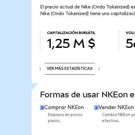
El precio actual de Nike (Ondo Tokenized) es
Nike (Ondo Tokenized) tiene una capitalizació
CAPITALIZACIÓN BURSÁTIL
VOLU
1,25 M $
5
VER MÁS ESTADÍSTICAS
VER MÁS ESTADÍSTICAS
Formas de usar NKEon 
Comprar NKEon
Vender NKEon
Empieza en pocos
Cambia NKEon p
pasos.
efectivo.