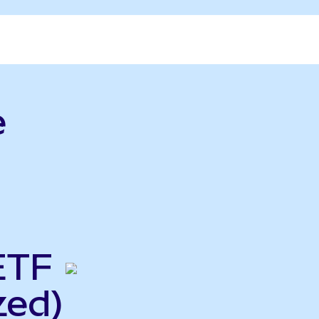
e
ETF
zed)