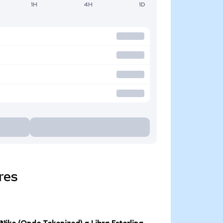
1H
4H
1D
res