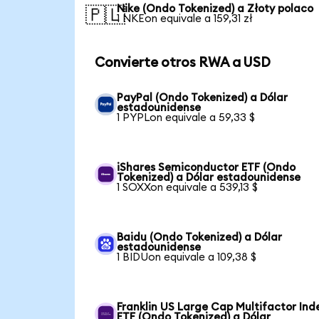
Nike (Ondo Tokenized) a Złoty polaco
🇵🇱
1 NKEon equivale a 159,31 zł
Convierte otros RWA a USD
PayPal (Ondo Tokenized) a Dólar
estadounidense
1 PYPLon equivale a 59,33 $
iShares Semiconductor ETF (Ondo
Tokenized) a Dólar estadounidense
1 SOXXon equivale a 539,13 $
Baidu (Ondo Tokenized) a Dólar
estadounidense
1 BIDUon equivale a 109,38 $
Franklin US Large Cap Multifactor Ind
ETF (Ondo Tokenized) a Dólar