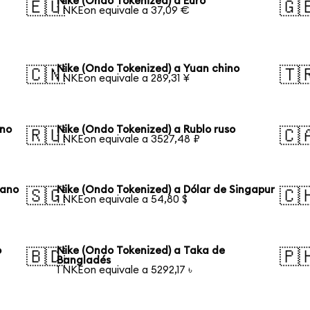
Nike (Ondo Tokenized) a Euro
🇪🇺
🇬
1 NKEon equivale a 37,09 €
Nike (Ondo Tokenized) a Yuan chino
🇨🇳
🇹
1 NKEon equivale a 289,31 ¥
ano
Nike (Ondo Tokenized) a Rublo ruso
🇷🇺
🇨
1 NKEon equivale a 3527,48 ₽
iano
Nike (Ondo Tokenized) a Dólar de Singapur
🇸🇬
🇨
1 NKEon equivale a 54,80 $
o
Nike (Ondo Tokenized) a Taka de
🇧🇩
🇵
Bangladés
1 NKEon equivale a 5292,17 ৳