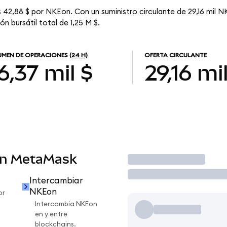
 42,88 $ por NKEon. Con un suministro circulante de 29,16 mil NK
n bursátil total de 1,25 M $.
MEN DE OPERACIONES
(24 H)
OFERTA CIRCULANTE
6,37 mil $
29,16 mi
en MetaMask
Operar
Intercambiar
NKEon
or
Intercambia NKEon
en y entre
blockchains.