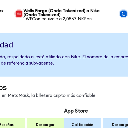
ex
Wells Fargo (Ondo Tokenized) a Nike
(Ondo Tokenized)
1 WFCon equivale a 2,0567 NKEon
idad
o, respaldado ni está afiliado con Nike. El nombre de la empre
o de referencia subyacente.
os
en MetaMask, la billetera cripto más confiable.
App Store
Reseñas
Descargar
Calificación
Descarg