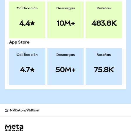
Calificación
Descargas
Reseñas
4.4
10M+
483.8K
App Store
Calificación
Descargas
Reseñas
4.7
50M+
75.8K
NVDAon/VNQon
Pie de página del sitio MetaMask