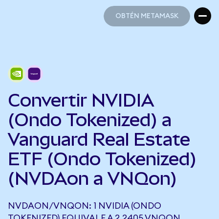
OBTÉN METAMASK
OBTÉN METAMASK
Convertir NVIDIA
(Ondo Tokenized) a
Vanguard Real Estate
ETF (Ondo Tokenized)
(NVDAon a VNQon)
NVDAON/VNQON: 1 NVIDIA (ONDO
TOKENIZED) EQUIVALE A 2,2405 VNQON