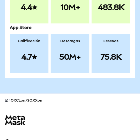
4.4
10M+
483.8K
App Store
Calificación
Descargas
Reseñas
4.7
50M+
75.8K
ORCLon/SOXXon
Pie de página del sitio MetaMask