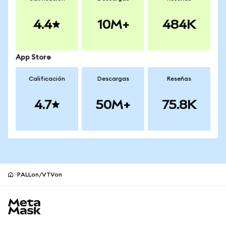
4.4
10M+
484K
App Store
Calificación
Descargas
Reseñas
4.7
50M+
75.8K
PALLon/VTVon
Pie de página del sitio MetaMask