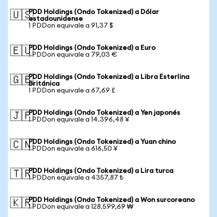
PDD Holdings (Ondo Tokenized) a Dólar
🇺🇸
estadounidense
1 PDDon equivale a 91,37 $
PDD Holdings (Ondo Tokenized) a Euro
🇪🇺
1 PDDon equivale a 79,03 €
PDD Holdings (Ondo Tokenized) a Libra Esterlina
🇬🇧
Británica
1 PDDon equivale a 67,69 £
PDD Holdings (Ondo Tokenized) a Yen japonés
🇯🇵
1 PDDon equivale a 14.396,48 ¥
PDD Holdings (Ondo Tokenized) a Yuan chino
🇨🇳
1 PDDon equivale a 616,50 ¥
PDD Holdings (Ondo Tokenized) a Lira turca
🇹🇷
1 PDDon equivale a 4357,87 ₺
PDD Holdings (Ondo Tokenized) a Won surcoreano
🇰🇷
1 PDDon equivale a 128.599,69 ₩