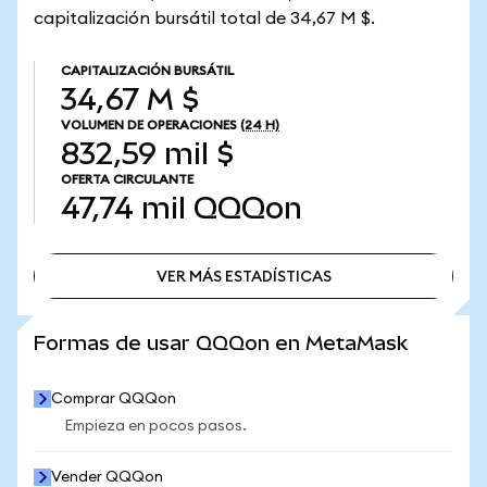
capitalización bursátil total de 34,67 M $.
CAPITALIZACIÓN BURSÁTIL
34,67 M $
VOLUMEN DE OPERACIONES
(24 H)
832,59 mil $
OFERTA CIRCULANTE
47,74 mil
QQQon
VER MÁS ESTADÍSTICAS
VER MÁS ESTADÍSTICAS
Formas de usar QQQon en MetaMask
Comprar QQQon
Empieza en pocos pasos.
Vender QQQon