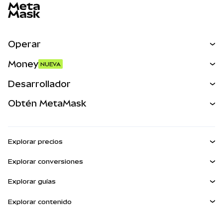
Operar
Canjear
Money
NUEVA
Predecir
NUEVA
Comprar
Desarrollador
Perps
NUEVA
Tarjeta
Ver los documentos
Obtén MetaMask
Activos del mundo real
mUSD
NUEVA
Panel
Obtén Metamask
Ganar
Kit de cuentas inteligentes
Escudo de transacciones
Explorar precios
Billeteras integradas
Agent Wallet
Precio de Bitcoin
NUEVA
Explorar conversiones
MetaMask Connect
Precio de Ethereum
Snaps
BTC a USD
Precio de Solana
Explorar guías
Snaps
Recompensas
ETH a USD
NUEVA
Comprar BTC
Precio de Shiba Inu
USDT a INR
Explorar contenido
Servicios Web3
Seguridad
Comprar ETH
Precio de Pepe
Billetera Bitcoin
BTC a USDT
Comprar SOL
Soporte