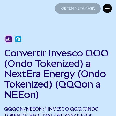
OBTÉN METAMASK
OBTÉN METAMASK
Convertir Invesco QQQ
(Ondo Tokenized) a
NextEra Energy (Ondo
Tokenized) (QQQon a
NEEon)
QQQON/NEEON: 1 INVESCO QQQ (ONDO
TOKENIZED) EQUIVALE A 8,4352 NEEON