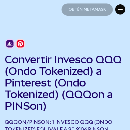
OBTÉN METAMASK
OBTÉN METAMASK
Convertir Invesco QQQ
(Ondo Tokenized) a
Pinterest (Ondo
Tokenized) (QQQon a
PINSon)
QQQON/PINSON: 1 INVESCO QQQ (ONDO
TOKENIZED) EQUIVALE A 30,9106 PINSON