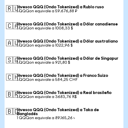
Invesco QQQ (Ondo Tokenized) a Rublo ruso
🇷🇺
1 QQQon equivale a 59.676,88 ₽
Invesco QQQ (Ondo Tokenized) a Dólar canadiense
🇨🇦
1 QQQon equivale a 1008,33 $
Invesco QQQ (Ondo Tokenized) a Dólar australiano
🇦🇺
1 QQQon equivale a 1022,96 $
Invesco QQQ (Ondo Tokenized) a Dólar de Singapur
🇸🇬
1 QQQon equivale a 921,80 $
Invesco QQQ (Ondo Tokenized) a Franco Suizo
🇨🇭
1 QQQon equivale a 584,25 CHF
Invesco QQQ (Ondo Tokenized) a Real brasileño
🇧🇷
1 QQQon equivale a 3683,76 R$
Invesco QQQ (Ondo Tokenized) a Taka de
🇧🇩
Bangladés
1 QQQon equivale a 89.165,26 ৳