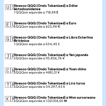
Invesco QQQ (Ondo Tokenized) a Dólar
🇺🇸
estadounidense
1 QQQon equivale a 718,98 $
Invesco QQQ (Ondo Tokenized) a Euro
🇪🇺
1 QQQon equivale a 623,98 €
Invesco QQQ (Ondo Tokenized) a Libra Esterlina
🇬🇧
Británica
1 QQQon equivale a 534,45 £
Invesco QQQ (Ondo Tokenized) a Yen japonés
🇯🇵
1 QQQon equivale a 113.836,76 ¥
Invesco QQQ (Ondo Tokenized) a Yuan chino
🇨🇳
1 QQQon equivale a 4851,31 ¥
Invesco QQQ (Ondo Tokenized) a Lira turca
🇹🇷
1 QQQon equivale a 34.297,43 ₺
Invesco QQQ (Ondo Tokenized) a Won surcoreano
🇰🇷
1 QQQon equivale a 1.021.106,55 ₩