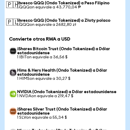
Invesco QQQ (Ondo Tokenized) a Peso Filipino
🇵🇭
1 QQQon equivale a 43.770,04 ₱
Invesco QQQ (Ondo Tokenized) a Złoty polaco
🇵🇱
1 QQQon equivale a 2682,80 zł
Convierte otros RWA a USD
iShares Bitcoin Trust (Ondo Tokenized) a Dólar
estadounidense
1 IBITon equivale a 36,56 $
Hims & Hers Health (Ondo Tokenized) a Dólar
estadounidense
1 HIMSon equivale a 30,27 $
NVIDIA (Ondo Tokenized) a Dólar estadounidense
1 NVDAon equivale a 219,47 $
iShares Silver Trust (Ondo Tokenized) a Dólar
estadounidense
1 SLVon equivale a 55,34 $