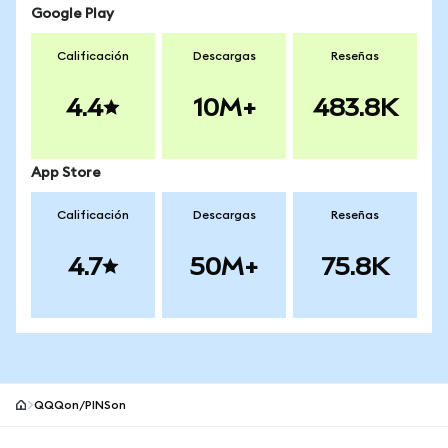
Google Play
Calificación
Descargas
Reseñas
4.4
10M+
483.8K
App Store
Calificación
Descargas
Reseñas
4.7
50M+
75.8K
QQQon/PINSon
Pie de página del sitio MetaMask