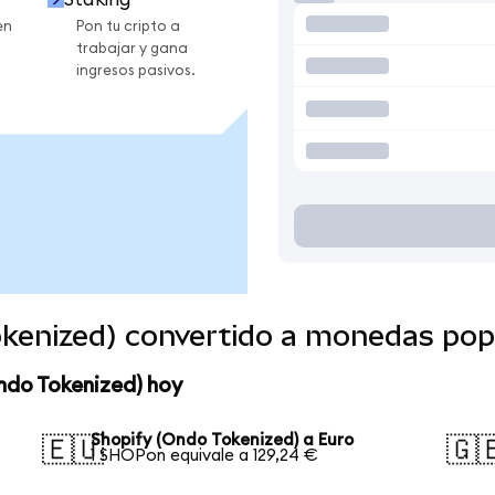
en
Pon tu cripto a
trabajar y gana
ingresos pasivos.
okenized) convertido a monedas pop
ndo Tokenized) hoy
Shopify (Ondo Tokenized) a Euro
🇪🇺
🇬
1 SHOPon equivale a 129,24 €