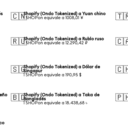
és
Shopify (Ondo Tokenized) a Yuan chino
🇨🇳
🇹
1 SHOPon equivale a 1008,01 ¥
Shopify (Ondo Tokenized) a Rublo ruso
🇷🇺
🇨
1 SHOPon equivale a 12.290,42 ₽
Shopify (Ondo Tokenized) a Dólar de
🇸🇬
🇨
Singapur
1 SHOPon equivale a 190,95 $
leño
Shopify (Ondo Tokenized) a Taka de
🇧🇩
🇵
Bangladés
1 SHOPon equivale a 18.438,68 ৳
co