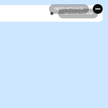
OBTÉN METAMASK
OBTÉN METAMASK
OBTÉN METAMASK
OBTÉN METAMASK