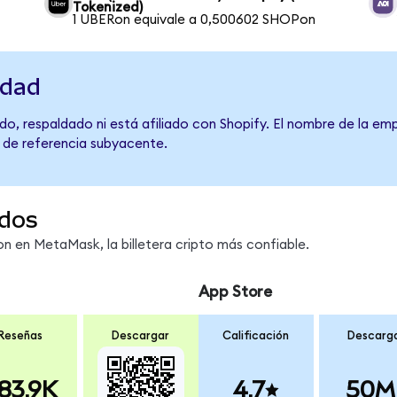
Tokenized)
1 UBERon equivale a 0,500602 SHOPon
idad
o, respaldado ni está afiliado con Shopify. El nombre de la emp
o de referencia subyacente.
dos
 en MetaMask, la billetera cripto más confiable.
App Store
Reseñas
Descargar
Calificación
Descarg
83.9K
4.7
50M