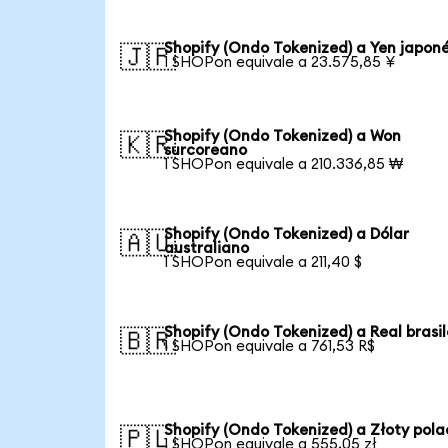
Shopify (Ondo Tokenized) a Yen japon
🇯🇵
1 SHOPon equivale a 23.575,85 ¥
Shopify (Ondo Tokenized) a Won
🇰🇷
surcoreano
1 SHOPon equivale a 210.336,85 ₩
Shopify (Ondo Tokenized) a Dólar
🇦🇺
australiano
1 SHOPon equivale a 211,40 $
Shopify (Ondo Tokenized) a Real brasi
🇧🇷
1 SHOPon equivale a 761,53 R$
Shopify (Ondo Tokenized) a Złoty pola
🇵🇱
1 SHOPon equivale a 555,05 zł