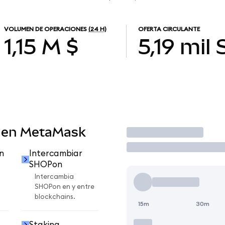
VOLUMEN DE OPERACIONES
(24 H)
OFERTA CIRCULANTE
1,15 M $
5,19 mil
 en MetaMask
Operar
n
Intercambiar
SHOPon
Intercambia
SHOPon en y entre
blockchains.
15m
30m
Staking