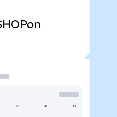
SHOPon
1H
4H
1D