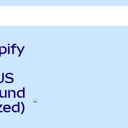
pify
US
Fund
zed)