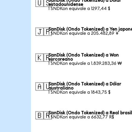
SanDisk (Ondo Tokenized) a Dólar
🇺🇸
estadounidense
1 SNDKon equivale a 1297,44 $
SanDisk (Ondo Tokenized) a Yen japon
🇯🇵
1 SNDKon equivale a 205.482,89 ¥
SanDisk (Ondo Tokenized) a Won
🇰🇷
surcoreano
1 SNDKon equivale a 1.839.283,36 ₩
SanDisk (Ondo Tokenized) a Dólar
🇦🇺
australiano
1 SNDKon equivale a 1843,75 $
SanDisk (Ondo Tokenized) a Real brasi
🇧🇷
1 SNDKon equivale a 6632,77 R$