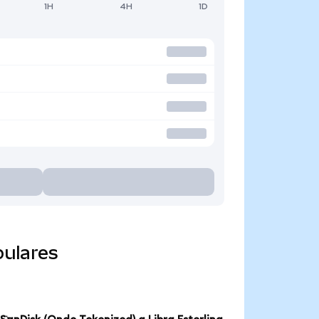
1H
4H
1D
pulares