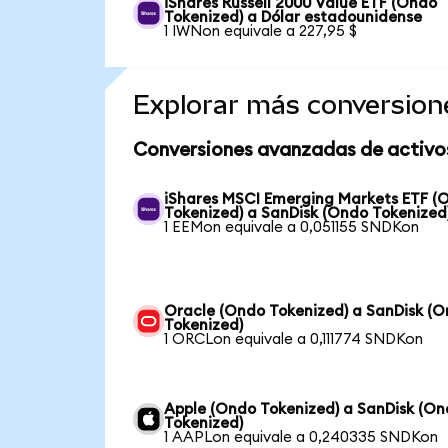
iShares Russell 2000 Value ETF (Ondo
Tokenized) a Dólar estadounidense
1 IWNon equivale a 227,95 $
Explorar más conversion
Conversiones avanzadas de activo
iShares MSCI Emerging Markets ETF (
Tokenized) a SanDisk (Ondo Tokenized
1 EEMon equivale a 0,051155 SNDKon
Oracle (Ondo Tokenized) a SanDisk (
Tokenized)
1 ORCLon equivale a 0,111774 SNDKon
Apple (Ondo Tokenized) a SanDisk (O
Tokenized)
1 AAPLon equivale a 0,240335 SNDKon