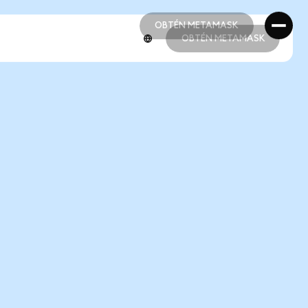
OBTÉN METAMASK
OBTÉN METAMASK
OBTÉN METAMASK
OBTÉN METAMASK