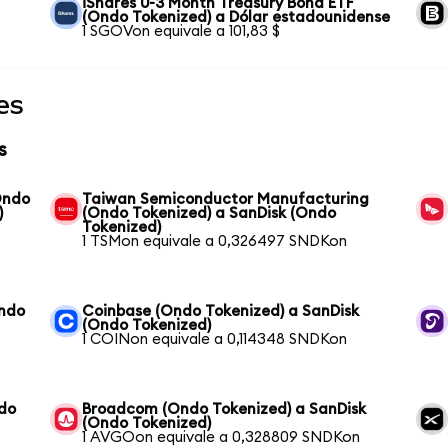
iShares 0-3 Month Treasury Bond ETF
(Ondo Tokenized) a Dólar estadounidense
1 SGOVon equivale a 101,83 $
es
s
Ondo
Taiwan Semiconductor Manufacturing
)
(Ondo Tokenized) a SanDisk (Ondo
Tokenized)
1 TSMon equivale a 0,326497 SNDKon
Ondo
Coinbase (Ondo Tokenized) a SanDisk
(Ondo Tokenized)
1 COINon equivale a 0,114348 SNDKon
ndo
Broadcom (Ondo Tokenized) a SanDisk
(Ondo Tokenized)
1 AVGOon equivale a 0,328809 SNDKon