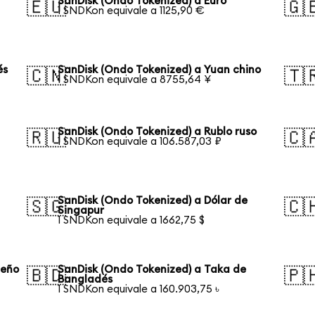
SanDisk (Ondo Tokenized) a Euro
🇪🇺
🇬
1 SNDKon equivale a 1125,90 €
és
SanDisk (Ondo Tokenized) a Yuan chino
🇨🇳
🇹
1 SNDKon equivale a 8755,64 ¥
SanDisk (Ondo Tokenized) a Rublo ruso
🇷🇺
🇨
1 SNDKon equivale a 106.587,03 ₽
SanDisk (Ondo Tokenized) a Dólar de
🇸🇬
🇨
Singapur
1 SNDKon equivale a 1662,75 $
leño
SanDisk (Ondo Tokenized) a Taka de
🇧🇩
🇵
Bangladés
1 SNDKon equivale a 160.903,75 ৳