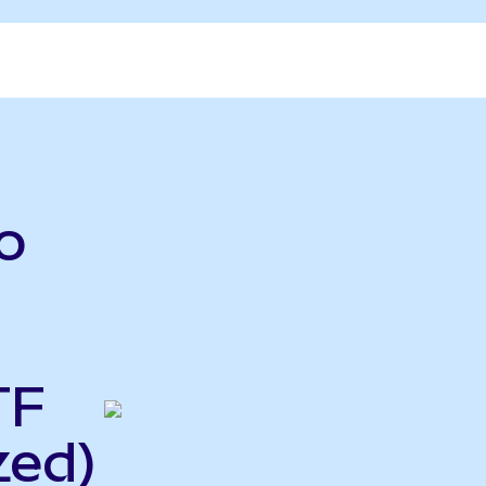
o
TF
zed)