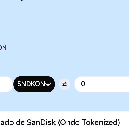
AON
SNDKON
cado de SanDisk (Ondo Tokenized)