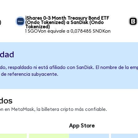
iShares 0-3 Month Treasury Bond ETF
)
(Ondo Tokenized) a SanDisk (Ondo
Tokenized)
1 SGOVon equivale a 0,078485 SNDKon
idad
o, respaldado ni está afiliado con SanDisk. El nombre de la em
o de referencia subyacente.
dos
 en MetaMask, la billetera cripto más confiable.
App Store