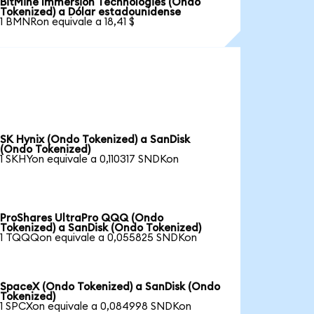
BitMine Immersion Technologies (Ondo
Tokenized) a Dólar estadounidense
1 BMNRon equivale a 18,41 $
SK Hynix (Ondo Tokenized) a SanDisk
(Ondo Tokenized)
1 SKHYon equivale a 0,110317 SNDKon
ProShares UltraPro QQQ (Ondo
Tokenized) a SanDisk (Ondo Tokenized)
1 TQQQon equivale a 0,055825 SNDKon
SpaceX (Ondo Tokenized) a SanDisk (Ondo
Tokenized)
1 SPCXon equivale a 0,084998 SNDKon