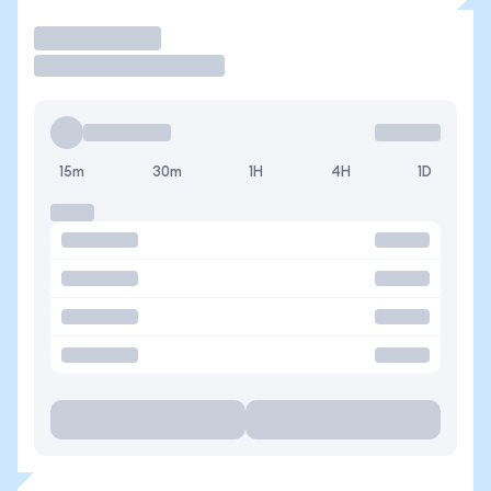
Operar
15m
30m
1H
4H
1D