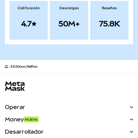
Calificación
Descargas
Reseñas
4.7
50M+
75.8K
SOXXon/IWFon
Pie de página del sitio MetaMask
Operar
Canjear
Money
NUEVA
Predecir
NUEVA
Comprar
Desarrollador
Perps
NUEVA
Tarjeta