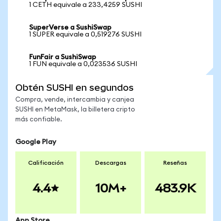
1 CETH equivale a 233,4259 SUSHI
SuperVerse a SushiSwap
1 SUPER equivale a 0,519276 SUSHI
FunFair a SushiSwap
1 FUN equivale a 0,023536 SUSHI
Obtén SUSHI en segundos
Compra, vende, intercambia y canjea
SUSHI en MetaMask, la billetera cripto
más confiable.
Google Play
Calificación
Descargas
Reseñas
4.4
10M+
483.9K
App Store