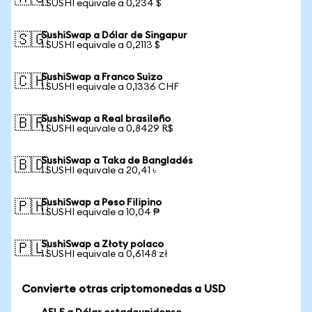
1 SUSHI equivale a 0,234 $
SushiSwap a Dólar de Singapur
🇸🇬
1 SUSHI equivale a 0,2113 $
SushiSwap a Franco Suizo
🇨🇭
1 SUSHI equivale a 0,1336 CHF
SushiSwap a Real brasileño
🇧🇷
1 SUSHI equivale a 0,8429 R$
SushiSwap a Taka de Bangladés
🇧🇩
1 SUSHI equivale a 20,41 ৳
SushiSwap a Peso Filipino
🇵🇭
1 SUSHI equivale a 10,04 ₱
SushiSwap a Złoty polaco
🇵🇱
1 SUSHI equivale a 0,6148 zł
Convierte otras criptomonedas a USD