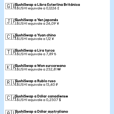
SushiSwap a Libra Esterlina Británica
🇬🇧
1 SUSHI equivale a 0,1226 £
SushiSwap a Yen japonés
🇯🇵
1 SUSHI equivale a 26,09 ¥
SushiSwap a Yuan chino
🇨🇳
1 SUSHI equivale a 1,12 ¥
SushiSwap a Lira turca
🇹🇷
1 SUSHI equivale a 7,89 ₺
SushiSwap a Won surcoreano
🇰🇷
1 SUSHI equivale a 232,81 ₩
SushiSwap a Rublo ruso
🇷🇺
1 SUSHI equivale a 13,60 ₽
SushiSwap a Dólar canadiense
🇨🇦
1 SUSHI equivale a 0,2307 $
SushiSwap a Dólar australiano
🇦🇺