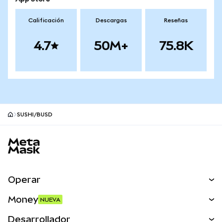
Calificación
Descargas
Reseñas
4.7
50M+
75.8K
SUSHI/BUSD
Pie de página del sitio MetaMask
Operar
Canjear
Money
NUEVA
Predecir
NUEVA
Comprar
Desarrollador