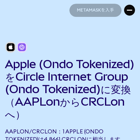
METAMASKを入手
METAMASKを入手
Apple (Ondo Tokenized)
をCircle Internet Group
(Ondo Tokenized)に変換
（AAPLonからCRCLon
へ）
AAPLON/CRCLON：1 APPLE (ONDO
TOKENIZED)は4.8661 CRCLONに相当します