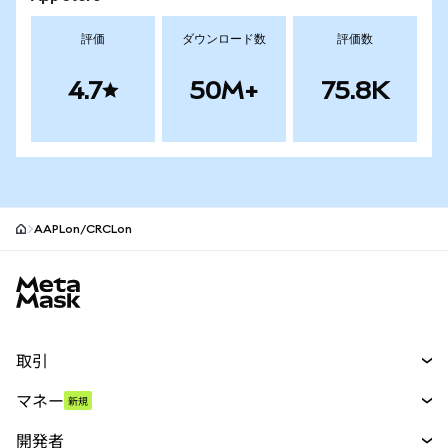
評価
ダウンロード数
評価数
4.7
50M+
75.8K
AAPLon/CRCLon
MetaMaskサイトフッター
取引
スワップ
マネー
新規
予測
新規
購入
開発者