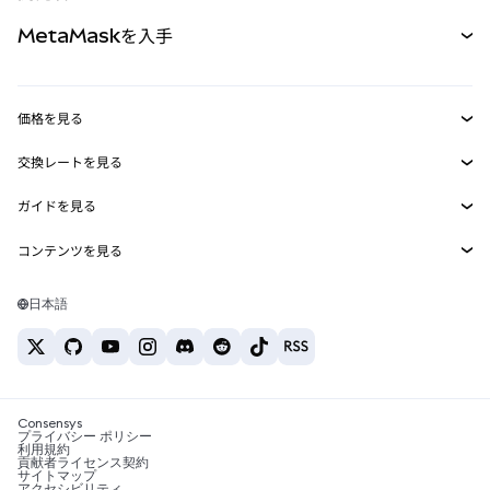
パーペチュアル
新規
カード
ドキュメントを表示
MetaMaskを入手
RWA
mUSD
新規
ダッシュボード
トランザクションシールド
収益化
Smart Accounts Kit
Agent Wallet
新規
価格を見る
埋め込みウォレット
Snaps
ビットコインの価格
交換レートを見る
MetaMask Connect
イーサリアムの価格
報酬
新規
BTC→USD
Solanaの価格
ガイドを見る
Snaps
セキュリティ
ETH→USD
BTCの購入
Shiba Inuの価格
USDT→INR
コンテンツを見る
Web3サービス
サポート
ETHの購入
Pepeの価格
ビットコインウォレット
BTC→USDT
SOLの購入
キャリア
Tetherの価格
Solanaウォレット
日本語
BTC→INR
PEPEの購入
お問い合わせ
USDCの価格
おすすめの暗号資産カード
ETH→USDT
USDTの購入
Chanlinkの価格
おすすめのモバイル暗号資産ウォレット
USDT→PHP
USDCの購入
Polymarketとは？
BTC→EUR
SHIBの購入
Consensys
税制関連ニュース
プライバシー ポリシー
利用規約
BNBの購入
貢献者ライセンス契約
暗号資産の購入方法は？
サイトマップ
アクセシビリティ