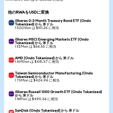
他のRWAをUSDに変換
iShares 0-3 Month Treasury Bond ETF (Ondo
Tokenized) から 米ドル
1 SGOVon は $101.26 に相当
iShares MSCI Emerging Markets ETF (Ondo
Tokenized) から 米ドル
1 EEMon は $66.55 に相当
AMD (Ondo Tokenized) から 米ドル
1 AMDon は $481.37 に相当
Taiwan Semiconductor Manufacturing (Ondo
Tokenized) から 米ドル
1 TSMon は $424.96 に相当
iShares Russell 1000 Growth ETF (Ondo Tokenized)
から 米ドル
1 IWFon は $490.36 に相当
SanDisk (Ondo Tokenized) から 米ドル