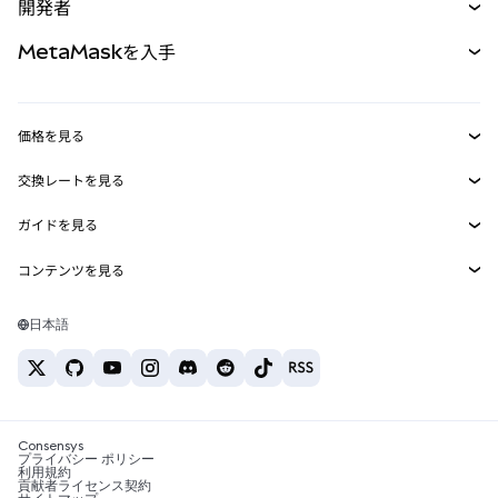
開発者
パーペチュアル
新規
カード
ドキュメントを表示
MetaMaskを入手
RWA
mUSD
新規
ダッシュボード
トランザクションシールド
収益化
Smart Accounts Kit
Agent Wallet
新規
価格を見る
埋め込みウォレット
Snaps
ビットコインの価格
交換レートを見る
MetaMask Connect
イーサリアムの価格
報酬
新規
BTC→USD
Solanaの価格
ガイドを見る
Snaps
セキュリティ
ETH→USD
BTCの購入
Shiba Inuの価格
USDT→INR
コンテンツを見る
Web3サービス
サポート
ETHの購入
Pepeの価格
ビットコインウォレット
BTC→USDT
SOLの購入
キャリア
Tetherの価格
Solanaウォレット
日本語
BTC→INR
PEPEの購入
お問い合わせ
USDCの価格
おすすめの暗号資産カード
ETH→USDT
USDTの購入
Chanlinkの価格
おすすめのモバイル暗号資産ウォレット
USDT→PHP
USDCの購入
Polymarketとは？
BTC→EUR
SHIBの購入
Consensys
税制関連ニュース
プライバシー ポリシー
利用規約
BNBの購入
貢献者ライセンス契約
暗号資産の購入方法は？