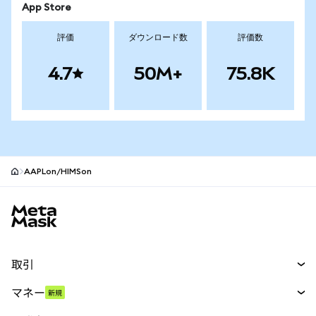
App Store
評価
ダウンロード数
評価数
4.7
50M+
75.8K
AAPLon/HIMSon
MetaMaskサイトフッター
取引
スワップ
マネー
新規
予測
新規
購入