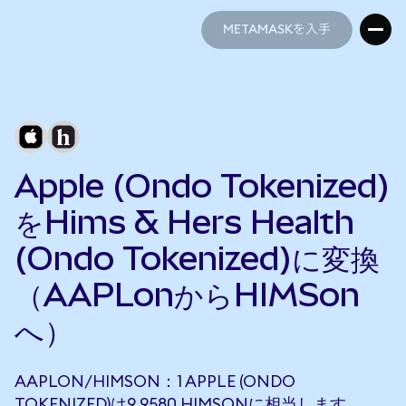
METAMASKを入手
METAMASKを入手
Apple (Ondo Tokenized)
をHims & Hers Health
(Ondo Tokenized)に変換
（AAPLonからHIMSon
へ）
AAPLON/HIMSON：1 APPLE (ONDO
TOKENIZED)は9.9580 HIMSONに相当します