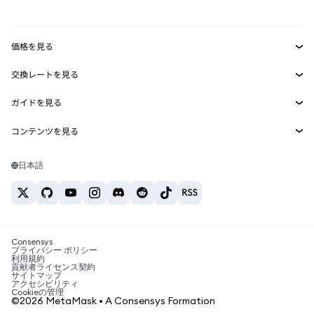
mUSD
新規
ダッシュボード
トランザクションシールド
収益化
Smart Accounts Kit
Agent Wallet
新規
価格を見る
埋め込みウォレット
Snaps
ビットコインの価格
交換レートを見る
MetaMask Connect
イーサリアムの価格
報酬
新規
BTC→USD
Solanaの価格
ガイドを見る
Snaps
セキュリティ
ETH→USD
BTCの購入
Shiba Inuの価格
USDT→INR
コンテンツを見る
Web3サービス
サポート
ETHの購入
Pepeの価格
ビットコインウォレット
BTC→USDT
SOLの購入
キャリア
Tetherの価格
Solanaウォレット
日本語
BTC→INR
PEPEの購入
お問い合わせ
USDCの価格
おすすめの暗号資産カード
ETH→USDT
USDTの購入
Chanlinkの価格
おすすめのモバイル暗号資産ウォレット
USDT→PHP
USDCの購入
Polymarketとは？
BTC→EUR
SHIBの購入
Consensys
税制関連ニュース
プライバシー ポリシー
利用規約
BNBの購入
貢献者ライセンス契約
暗号資産の購入方法は？
サイトマップ
アクセシビリティ
ビットコインを売るには？
Cookieの管理
©2026 MetaMask • A Consensys Formation