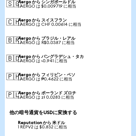
Aergo から シンガポールドル
🇸🇬
1 AERGO は $0.009719 に相当
Aergo から スイスフラン
🇨🇭
1 AERGO は CHF 0.00614 に相当
Aergo から ブラジル・レアル
🇧🇷
1 AERGO は R$0.0387 に相当
Aergo から バングラデシュ・タカ
🇧🇩
1 AERGO は ৳0.941 に相当
Aergo から フィリピン・ペソ
🇵🇭
1 AERGO は ₱0.4622 に相当
Aergo から ポーランド ズロチ
🇵🇱
1 AERGO は zł 0.0283 に相当
他の暗号通貨をUSDに変換する
Reputation から 米ドル
1 REPV2 は $0.832 に相当