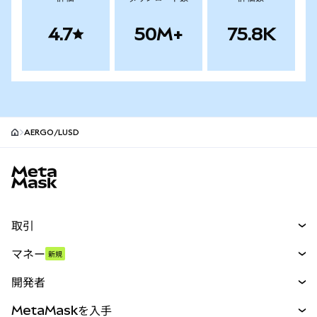
4.7
50M+
75.8K
AERGO/LUSD
MetaMaskサイトフッター
取引
スワップ
マネー
新規
予測
新規
購入
開発者
パーペチュアル
新規
カード
ドキュメントを表示
MetaMaskを入手
RWA