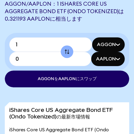
AGGON/AAPLON：1 ISHARES CORE US
AGGREGATE BOND ETF (ONDO TOKENIZED)は
0.321193 AAPLONに相当します
AGGON
AAPLON
AGGONをAAPLONにスワップ
iShares Core US Aggregate Bond ETF
(Ondo Tokenized)の最新市場情報
iShares Core US Aggregate Bond ETF (Ondo