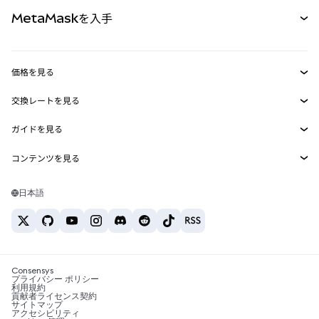
カード
ドキュメントを表示
MetaMaskを入手
RWA
mUSD
新規
ダッシュボード
トランザクションシールド
収益化
Smart Accounts Kit
Agent Wallet
新規
価格を見る
埋め込みウォレット
Snaps
ビットコインの価格
交換レートを見る
MetaMask Connect
イーサリアムの価格
報酬
新規
BTC→USD
Solanaの価格
ガイドを見る
Snaps
セキュリティ
ETH→USD
BTCの購入
Shiba Inuの価格
USDT→INR
コンテンツを見る
Web3サービス
サポート
ETHの購入
Pepeの価格
ビットコインウォレット
BTC→USDT
SOLの購入
キャリア
Tetherの価格
Solanaウォレット
日本語
BTC→INR
PEPEの購入
お問い合わせ
USDCの価格
おすすめの暗号資産カード
ETH→USDT
USDTの購入
Chanlinkの価格
おすすめのモバイル暗号資産ウォレット
USDT→PHP
USDCの購入
Polymarketとは？
BTC→EUR
SHIBの購入
Consensys
税制関連ニュース
プライバシー ポリシー
利用規約
BNBの購入
貢献者ライセンス契約
暗号資産の購入方法は？
サイトマップ
アクセシビリティ