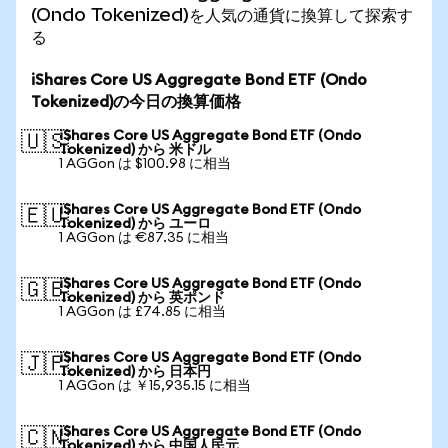
(Ondo Tokenized)を人気の通貨に換算して探索す
る
iShares Core US Aggregate Bond ETF (Ondo
Tokenized)の今日の換算価格
iShares Core US Aggregate Bond ETF (Ondo
🇺🇸
Tokenized) から 米ドル
1 AGGon は $100.98 に相当
iShares Core US Aggregate Bond ETF (Ondo
🇪🇺
Tokenized) から ユーロ
1 AGGon は €87.35 に相当
iShares Core US Aggregate Bond ETF (Ondo
🇬🇧
Tokenized) から 英ポンド
1 AGGon は £74.85 に相当
iShares Core US Aggregate Bond ETF (Ondo
🇯🇵
Tokenized) から 日本円
1 AGGon は ￥15,935.15 に相当
iShares Core US Aggregate Bond ETF (Ondo
🇨🇳
Tokenized) から 中国人民元