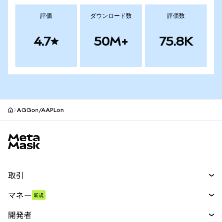
評価
ダウンロード数
評価数
4.7
50M+
75.8K
AGGon/AAPLon
MetaMaskサイトフッター
取引
スワップ
マネー
新規
予測
新規
購入
開発者
パーペチュアル
新規