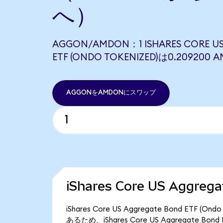
へ）
AGGON/AMDON：1 ISHARES CORE US
ETF (ONDO TOKENIZED)は0.2092
AGGONをAMDONにスワップ
iShares Core US Aggre
iShares Core US Aggregate Bond ET
あるため、iShares Core US Aggregate Bo