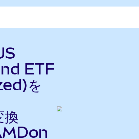
US
ond ETF
zed)を
変換
AMDon