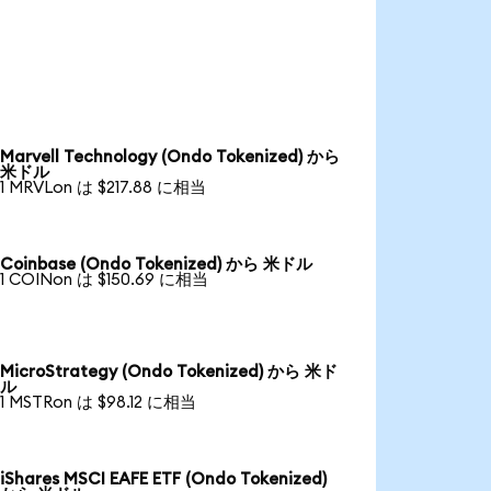
Marvell Technology (Ondo Tokenized) から
米ドル
1 MRVLon は $217.88 に相当
Coinbase (Ondo Tokenized) から 米ドル
1 COINon は $150.69 に相当
MicroStrategy (Ondo Tokenized) から 米ド
ル
1 MSTRon は $98.12 に相当
iShares MSCI EAFE ETF (Ondo Tokenized)