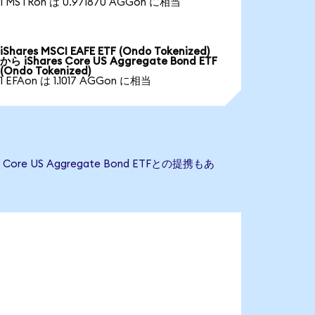
1 MSTRon は 0.971870 AGGon に相当
iShares MSCI EAFE ETF (Ondo Tokenized)
から iShares Core US Aggregate Bond ETF
(Ondo Tokenized)
1 EFAon は 1.1017 AGGon に相当
re US Aggregate Bond ETFとの提携もあ