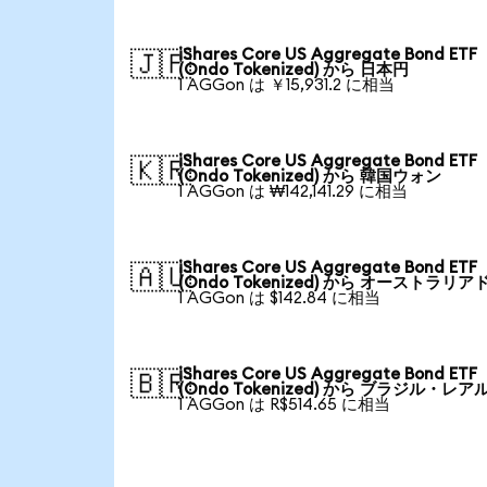
iShares Core US Aggregate Bond ETF
🇯🇵
(Ondo Tokenized) から 日本円
1 AGGon は ￥15,931.2 に相当
iShares Core US Aggregate Bond ETF
🇰🇷
(Ondo Tokenized) から 韓国ウォン
1 AGGon は ₩142,141.29 に相当
iShares Core US Aggregate Bond ETF
🇦🇺
(Ondo Tokenized) から オーストラリア
1 AGGon は $142.84 に相当
iShares Core US Aggregate Bond ETF
🇧🇷
(Ondo Tokenized) から ブラジル・レア
1 AGGon は R$514.65 に相当