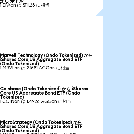
から 米ドル
1 EFAon は $111.23 に相当
Marvell Technology (Ondo Tokenized) から
iShares Core US Aggregate Bond ETF
(Ondo Tokenized)
1 MRVLon は 2.1581 AGGon に相当
Coinbase (Ondo Tokenized) から iShares
Core US Aggregate Bond ETF (Ondo
Tokenized)
1 COINon は 1.4926 AGGon に相当
MicroStrategy (Ondo Tokenized) から
iShares Core US Aggregate Bond ETF
(Ondo Tokenized)