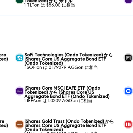
Tokenized) から 米ドル
1 TLTon は $86.00 に相当
ore
SoFi Technologies (Ondo Tokenized) から
zed)
iShares Core US Aggregate Bond ETF
(Ondo Tokenized)
1 SOFIon は 0.179279 AGGon に相当
iShares Core MSCI EAFE ETF (Ondo
Tokenized) から iShares Core US
Aggregate Bond ETF (Ondo Tokenized)
1 IEFAon は 1.0209 AGGon に相当
re
iShares Gold Trust (Ondo Tokenized) から
zed)
iShares Core US Aggregate Bond ETF
(Ondo Tokenized)