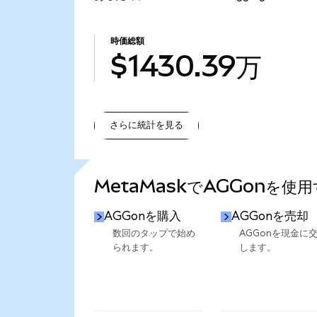
時価総額
$1430.39万
さらに統計を見る
さらに統計を見る
MetaMaskでAGGonを使
AGGonを購入
AGGonを売却
数回のタップで始め
AGGonを現金に
られます。
します。