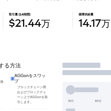
取引量
(24時間)
循環供給量
$21.44万
14.17万
用する方法
取引
AGGonをスワッ
プ
交換
ブロックチェーン間
およびブロックチェ
ーン上でAGGonを取
15分
30分
引します。