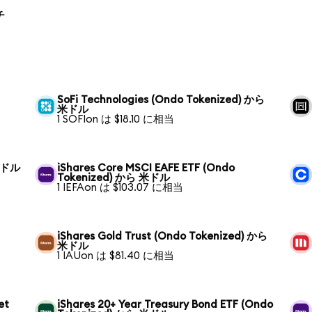
チ
SoFi Technologies (Ondo Tokenized) から
米ドル
1 SOFIon は $18.10 に相当
 米ドル
iShares Core MSCI EAFE ETF (Ondo
Tokenized) から 米ドル
1 IEFAon は $103.07 に相当
iShares Gold Trust (Ondo Tokenized) から
米ドル
1 IAUon は $81.40 に相当
et
iShares 20+ Year Treasury Bond ETF (Ondo