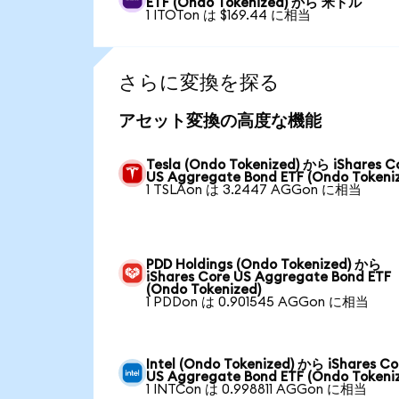
ETF (Ondo Tokenized) から 米ドル
1 ITOTon は $169.44 に相当
さらに変換を探る
アセット変換の高度な機能
Tesla (Ondo Tokenized) から iShares C
US Aggregate Bond ETF (Ondo Tokeni
1 TSLAon は 3.2447 AGGon に相当
PDD Holdings (Ondo Tokenized) から
iShares Core US Aggregate Bond ETF
(Ondo Tokenized)
1 PDDon は 0.901545 AGGon に相当
Intel (Ondo Tokenized) から iShares Co
US Aggregate Bond ETF (Ondo Tokeni
1 INTCon は 0.998811 AGGon に相当