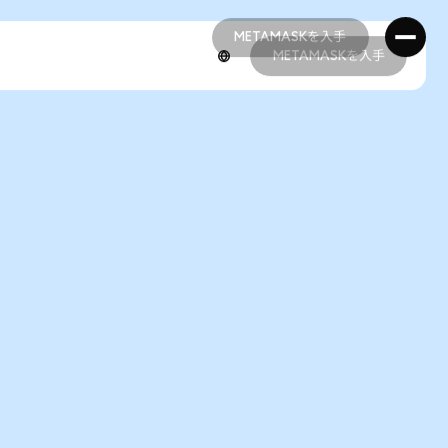
METAMASKを入手
METAMASKを入手
METAMASKを入手
METAMASKを入手