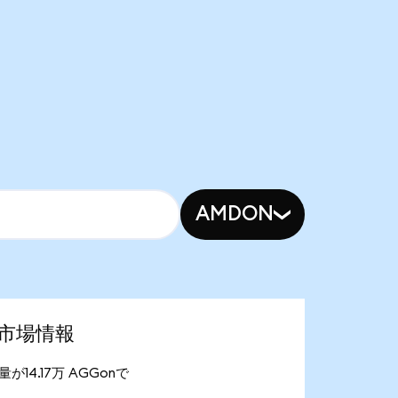
AMDON
最新市場情報
給量が14.17万 AGGonで