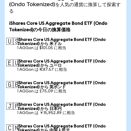
(Ondo Tokenized)を人気の通貨に換算して探索す
る
iShares Core US Aggregate Bond ETF (Ondo
Tokenized)の今日の換算価格
iShares Core US Aggregate Bond ETF (Ondo
🇺🇸
Tokenized) から 米ドル
1 AGGon は $101.05 に相当
iShares Core US Aggregate Bond ETF (Ondo
🇪🇺
Tokenized) から ユーロ
1 AGGon は €87.57 に相当
iShares Core US Aggregate Bond ETF (Ondo
🇬🇧
Tokenized) から 英ポンド
1 AGGon は £75.09 に相当
iShares Core US Aggregate Bond ETF (Ondo
🇯🇵
Tokenized) から 日本円
1 AGGon は ￥15,952.89 に相当
iShares Core US Aggregate Bond ETF (Ondo
🇨🇳
Tokenized) から 中国人民元