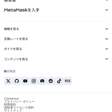
パーペチュアル
新規
カード
ドキュメントを表示
MetaMaskを入手
RWA
mUSD
新規
ダッシュボード
トランザクションシールド
収益化
Smart Accounts Kit
Agent Wallet
新規
価格を見る
埋め込みウォレット
Snaps
ビットコインの価格
交換レートを見る
MetaMask Connect
イーサリアムの価格
報酬
新規
BTC→USD
Solanaの価格
ガイドを見る
Snaps
セキュリティ
ETH→USD
BTCの購入
Shiba Inuの価格
USDT→INR
コンテンツを見る
Web3サービス
サポート
ETHの購入
Pepeの価格
ビットコインウォレット
BTC→USDT
SOLの購入
キャリア
Tetherの価格
Solanaウォレット
日本語
BTC→INR
PEPEの購入
お問い合わせ
USDCの価格
おすすめの暗号資産カード
ETH→USDT
USDTの購入
Chanlinkの価格
おすすめのモバイル暗号資産ウォレット
USDT→PHP
USDCの購入
Polymarketとは？
BTC→EUR
SHIBの購入
Consensys
税制関連ニュース
プライバシー ポリシー
利用規約
BNBの購入
貢献者ライセンス契約
暗号資産の購入方法は？
サイトマップ