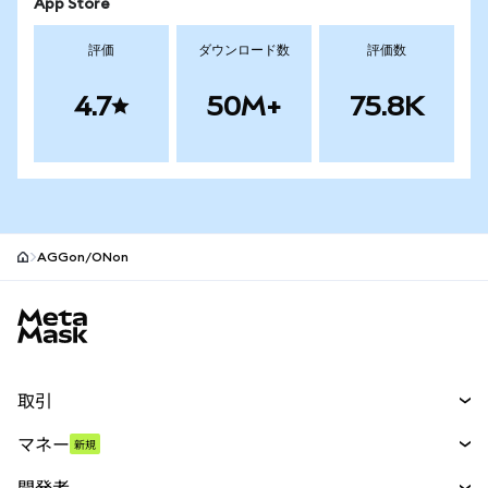
App Store
評価
ダウンロード数
評価数
4.7
50M+
75.8K
AGGon/ONon
MetaMaskサイトフッター
取引
スワップ
マネー
新規
予測
新規
購入
開発者