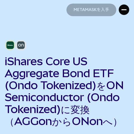
METAMASKを入手
METAMASKを入手
iShares Core US
Aggregate Bond ETF
(Ondo Tokenized)をON
Semiconductor (Ondo
Tokenized)に変換
（AGGonからONonへ）