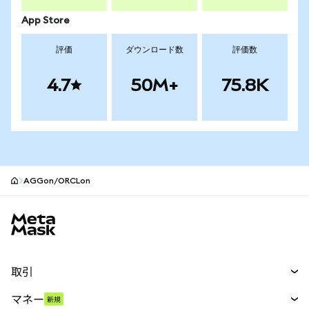
App Store
評価
ダウンロード数
評価数
4.7
50M+
75.8K
AGGon/ORCLon
MetaMaskサイトフッター
取引
スワップ
マネー
新規