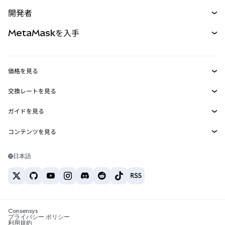
予測
新規
購入
開発者
パーペチュアル
新規
カード
ドキュメントを表示
MetaMaskを入手
RWA
mUSD
新規
ダッシュボード
トランザクションシールド
収益化
Smart Accounts Kit
Agent Wallet
新規
価格を見る
埋め込みウォレット
Snaps
ビットコインの価格
交換レートを見る
MetaMask Connect
イーサリアムの価格
報酬
新規
BTC→USD
Solanaの価格
ガイドを見る
Snaps
セキュリティ
ETH→USD
BTCの購入
Shiba Inuの価格
USDT→INR
コンテンツを見る
Web3サービス
サポート
ETHの購入
Pepeの価格
ビットコインウォレット
BTC→USDT
SOLの購入
キャリア
Tetherの価格
Solanaウォレット
日本語
BTC→INR
PEPEの購入
お問い合わせ
USDCの価格
おすすめの暗号資産カード
ETH→USDT
USDTの購入
Chanlinkの価格
おすすめのモバイル暗号資産ウォレット
USDT→PHP
USDCの購入
Polymarketとは？
BTC→EUR
SHIBの購入
Consensys
税制関連ニュース
プライバシー ポリシー
利用規約