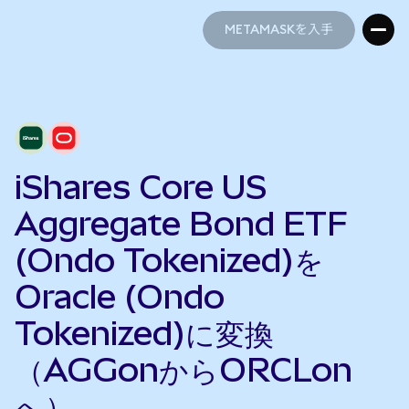
METAMASKを入手
METAMASKを入手
iShares Core US
Aggregate Bond ETF
(Ondo Tokenized)を
Oracle (Ondo
Tokenized)に変換
（AGGonからORCLon
へ）