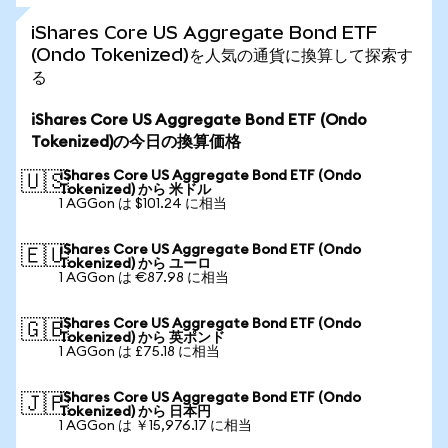
iShares Core US Aggregate Bond ETF
(Ondo Tokenized)を人気の通貨に換算して探索す
る
iShares Core US Aggregate Bond ETF (Ondo
Tokenized)の今日の換算価格
iShares Core US Aggregate Bond ETF (Ondo
🇺🇸
Tokenized) から 米ドル
1 AGGon は $101.24 に相当
iShares Core US Aggregate Bond ETF (Ondo
🇪🇺
Tokenized) から ユーロ
1 AGGon は €87.98 に相当
iShares Core US Aggregate Bond ETF (Ondo
🇬🇧
Tokenized) から 英ポンド
1 AGGon は £75.18 に相当
iShares Core US Aggregate Bond ETF (Ondo
🇯🇵
Tokenized) から 日本円
1 AGGon は ￥15,976.17 に相当