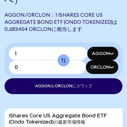
AGGON/ORCLON：1 ISHARES CORE US
AGGREGATE BOND ETF (ONDO TOKENIZED)は
0.683454 ORCLONに相当します
AGGON
ORCLON
AGGONをORCLONにスワップ
iShares Core US Aggregate Bond ETF
(Ondo Tokenized)の最新市場情報