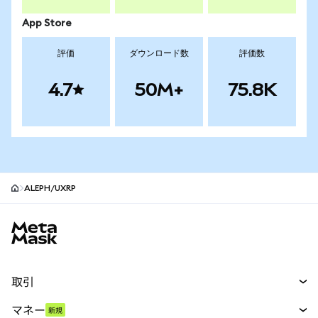
App Store
評価
ダウンロード数
評価数
4.7
50M+
75.8K
ALEPH/UXRP
MetaMaskサイトフッター
取引
スワップ
マネー
新規