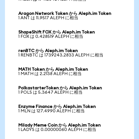
Aragon Network Token から Aleph.im Token
1 ANT は 11.9517 ALEPH に相当
ShapeShift FOX から Aleph.im Token
1 FOX は 0.428519 ALEPH に相当
renBTC から Aleph.im Token
1 RENBTC は 1739243.2833 ALEPH に相当
MATH Token から Aleph.im Token
1 MATH は 2.2138 ALEPH に相当
PolkastarterToken から Aleph.im Token
1 POLS は 5.3647 ALEPH に相当
Enzyme Finance から Aleph.im Token
1 MLN は 127.4990 ALEPH に相当
Milady Meme Coin から Aleph.im Token
1 LADYS は 0.00000060 ALEPH に相当