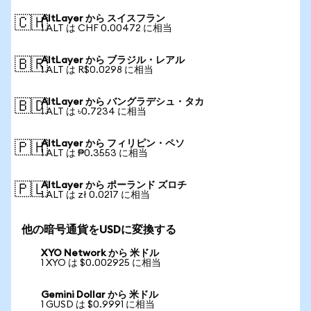
AltLayer から スイスフラン
🇨🇭
1 ALT は CHF 0.00472 に相当
AltLayer から ブラジル・レアル
🇧🇷
1 ALT は R$0.0298 に相当
AltLayer から バングラデシュ・タカ
🇧🇩
1 ALT は ৳0.7234 に相当
AltLayer から フィリピン・ペソ
🇵🇭
1 ALT は ₱0.3553 に相当
AltLayer から ポーランド ズロチ
🇵🇱
1 ALT は zł 0.0217 に相当
他の暗号通貨をUSDに変換する
XYO Network から 米ドル
1 XYO は $0.002925 に相当
Gemini Dollar から 米ドル
1 GUSD は $0.9991 に相当