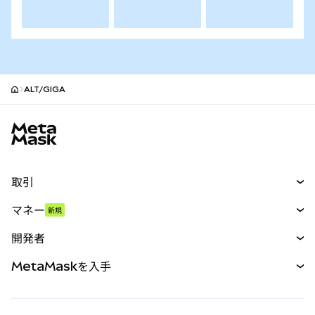
ALT/GIGA
MetaMaskサイトフッター
取引
スワップ
マネー
新規
予測
新規
購入
開発者
パーペチュアル
新規
カード
ドキュメントを表示
MetaMaskを入手
RWA
mUSD
新規
ダッシュボード
トランザクションシールド
収益化
Smart Accounts Kit
Agent Wallet
新規