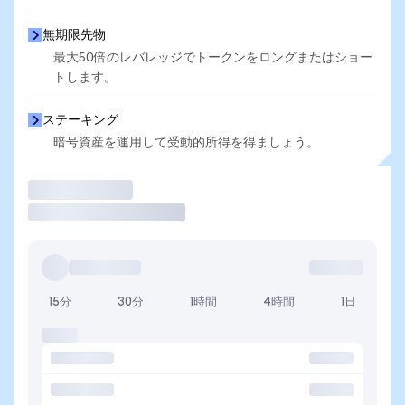
無期限先物
最大50倍のレバレッジでトークンをロングまたはショー
トします。
ステーキング
暗号資産を運用して受動的所得を得ましょう。
取引
15分
30分
1時間
4時間
1日