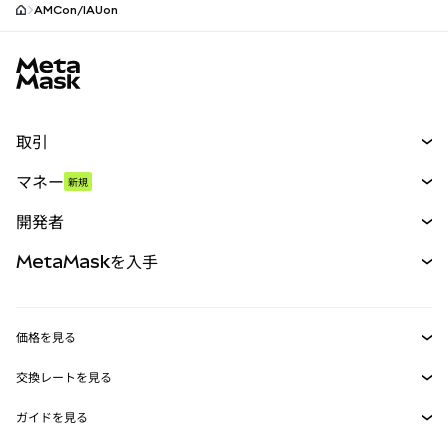
AMCon/IAUon
MetaMaskサイトフッター
取引
スワップ
マネー
新規
予測
新規
購入
開発者
パーペチュアル
新規
カード
ドキュメントを表示
MetaMaskを入手
RWA
mUSD
新規
ダッシュボード
トランザクションシールド
収益化
Smart Accounts Kit
Agent Wallet
新規
価格を見る
埋め込みウォレット
Snaps
ビットコインの価格
交換レートを見る
MetaMask Connect
イーサリアムの価格
報酬
新規
BTC→USD
Solanaの価格
ガイドを見る
Snaps
セキュリティ
ETH→USD
BTCの購入
Shiba Inuの価格