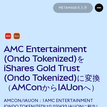
METAMASKを入手
METAMASKを入手
AMC Entertainment
(Ondo Tokenized)を
iShares Gold Trust
(Ondo Tokenized)に変換
（AMConからIAUonへ）
AMCON/IAUON：1 AMC ENTERTAINMENT
(ONDO TOKENIZED)は0.031633 IAUONに相当し