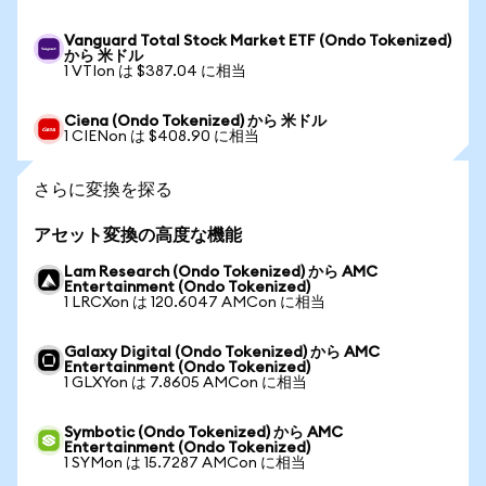
Vanguard Total Stock Market ETF (Ondo Tokenized)
から 米ドル
1 VTIon は $387.04 に相当
Ciena (Ondo Tokenized) から 米ドル
1 CIENon は $408.90 に相当
さらに変換を探る
アセット変換の高度な機能
Lam Research (Ondo Tokenized) から AMC
Entertainment (Ondo Tokenized)
1 LRCXon は 120.6047 AMCon に相当
Galaxy Digital (Ondo Tokenized) から AMC
Entertainment (Ondo Tokenized)
1 GLXYon は 7.8605 AMCon に相当
Symbotic (Ondo Tokenized) から AMC
Entertainment (Ondo Tokenized)
1 SYMon は 15.7287 AMCon に相当