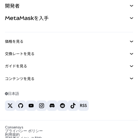
開発者
パーペチュアル
新規
カード
ドキュメントを表示
MetaMaskを入手
RWA
mUSD
新規
ダッシュボード
トランザクションシールド
収益化
Smart Accounts Kit
Agent Wallet
新規
価格を見る
埋め込みウォレット
Snaps
ビットコインの価格
交換レートを見る
MetaMask Connect
イーサリアムの価格
報酬
新規
BTC→USD
Solanaの価格
ガイドを見る
Snaps
セキュリティ
ETH→USD
BTCの購入
Shiba Inuの価格
USDT→INR
コンテンツを見る
Web3サービス
サポート
ETHの購入
Pepeの価格
ビットコインウォレット
BTC→USDT
SOLの購入
キャリア
Tetherの価格
Solanaウォレット
日本語
BTC→INR
PEPEの購入
お問い合わせ
USDCの価格
おすすめの暗号資産カード
ETH→USDT
USDTの購入
Chanlinkの価格
おすすめのモバイル暗号資産ウォレット
USDT→PHP
USDCの購入
Polymarketとは？
BTC→EUR
SHIBの購入
Consensys
税制関連ニュース
プライバシー ポリシー
利用規約
BNBの購入