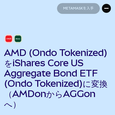
METAMASKを入手
METAMASKを入手
AMD (Ondo Tokenized)
をiShares Core US
Aggregate Bond ETF
(Ondo Tokenized)に変換
（AMDonからAGGon
へ）