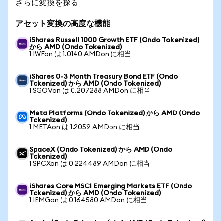
さらに変換を探る
アセット変換の高度な機能
iShares Russell 1000 Growth ETF (Ondo Tokenized)
から AMD (Ondo Tokenized)
1 IWFon は 1.0140 AMDon に相当
iShares 0-3 Month Treasury Bond ETF (Ondo
Tokenized) から AMD (Ondo Tokenized)
1 SGOVon は 0.207288 AMDon に相当
Meta Platforms (Ondo Tokenized) から AMD (Ondo
Tokenized)
1 METAon は 1.2059 AMDon に相当
SpaceX (Ondo Tokenized) から AMD (Ondo
Tokenized)
1 SPCXon は 0.224489 AMDon に相当
iShares Core MSCI Emerging Markets ETF (Ondo
Tokenized) から AMD (Ondo Tokenized)
1 IEMGon は 0.164580 AMDon に相当