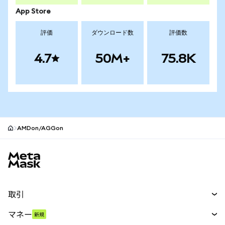
App Store
評価
ダウンロード数
評価数
4.7
50M+
75.8K
AMDon/AGGon
MetaMaskサイトフッター
取引
スワップ
マネー
新規
予測
新規
購入