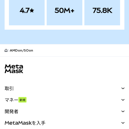
4.7
50M+
75.8K
AMDon/SOon
MetaMaskサイトフッター
取引
スワップ
マネー
新規
予測
新規
購入
開発者
パーペチュアル
新規
カード
ドキュメントを表示
MetaMaskを入手
RWA
mUSD
新規
ダッシュボード
トランザクションシールド