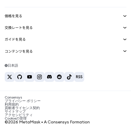
収益化
Smart Accounts Kit
Agent Wallet
新規
価格を見る
埋め込みウォレット
Snaps
ビットコインの価格
交換レートを見る
MetaMask Connect
イーサリアムの価格
報酬
新規
BTC→USD
Solanaの価格
ガイドを見る
Snaps
セキュリティ
ETH→USD
BTCの購入
Shiba Inuの価格
USDT→INR
コンテンツを見る
Web3サービス
サポート
ETHの購入
Pepeの価格
ビットコインウォレット
BTC→USDT
SOLの購入
キャリア
Tetherの価格
Solanaウォレット
日本語
BTC→INR
PEPEの購入
お問い合わせ
USDCの価格
おすすめの暗号資産カード
ETH→USDT
USDTの購入
Chanlinkの価格
おすすめのモバイル暗号資産ウォレット
USDT→PHP
USDCの購入
Polymarketとは？
BTC→EUR
SHIBの購入
Consensys
税制関連ニュース
プライバシー ポリシー
利用規約
BNBの購入
貢献者ライセンス契約
暗号資産の購入方法は？
サイトマップ
アクセシビリティ
ビットコインを売るには？
Cookieの管理
©2026 MetaMask • A Consensys Formation