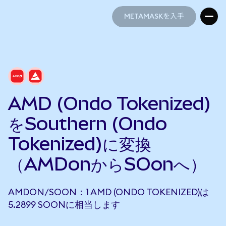
METAMASKを入手
METAMASKを入手
AMD (Ondo Tokenized)
をSouthern (Ondo
Tokenized)に変換
（AMDonからSOonへ）
AMDON/SOON：1 AMD (ONDO TOKENIZED)は
5.2899 SOONに相当します