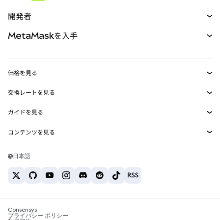
予測
新規
購入
開発者
パーペチュアル
新規
カード
ドキュメントを表示
MetaMaskを入手
RWA
mUSD
新規
ダッシュボード
トランザクションシールド
収益化
Smart Accounts Kit
Agent Wallet
新規
価格を見る
埋め込みウォレット
Snaps
ビットコインの価格
交換レートを見る
MetaMask Connect
イーサリアムの価格
報酬
新規
BTC→USD
Solanaの価格
ガイドを見る
Snaps
セキュリティ
ETH→USD
BTCの購入
Shiba Inuの価格
USDT→INR
コンテンツを見る
Web3サービス
サポート
ETHの購入
Pepeの価格
ビットコインウォレット
BTC→USDT
SOLの購入
キャリア
Tetherの価格
Solanaウォレット
日本語
BTC→INR
PEPEの購入
お問い合わせ
USDCの価格
おすすめの暗号資産カード
ETH→USDT
USDTの購入
Chanlinkの価格
おすすめのモバイル暗号資産ウォレット
USDT→PHP
USDCの購入
Polymarketとは？
BTC→EUR
SHIBの購入
Consensys
税制関連ニュース
プライバシー ポリシー