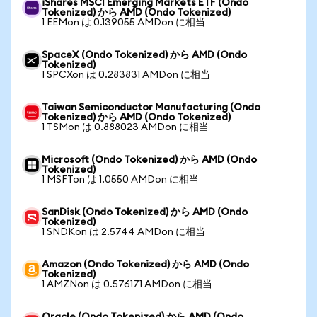
iShares MSCI Emerging Markets ETF (Ondo
Tokenized) から AMD (Ondo Tokenized)
1 EEMon は 0.139055 AMDon に相当
SpaceX (Ondo Tokenized) から AMD (Ondo
Tokenized)
1 SPCXon は 0.283831 AMDon に相当
Taiwan Semiconductor Manufacturing (Ondo
Tokenized) から AMD (Ondo Tokenized)
1 TSMon は 0.888023 AMDon に相当
Microsoft (Ondo Tokenized) から AMD (Ondo
Tokenized)
1 MSFTon は 1.0550 AMDon に相当
SanDisk (Ondo Tokenized) から AMD (Ondo
Tokenized)
1 SNDKon は 2.5744 AMDon に相当
Amazon (Ondo Tokenized) から AMD (Ondo
Tokenized)
1 AMZNon は 0.576171 AMDon に相当