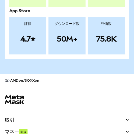
App Store
評価
ダウンロード数
評価数
4.7
50M+
75.8K
AMDon/SOXXon
MetaMaskサイトフッター
取引
スワップ
マネー
新規