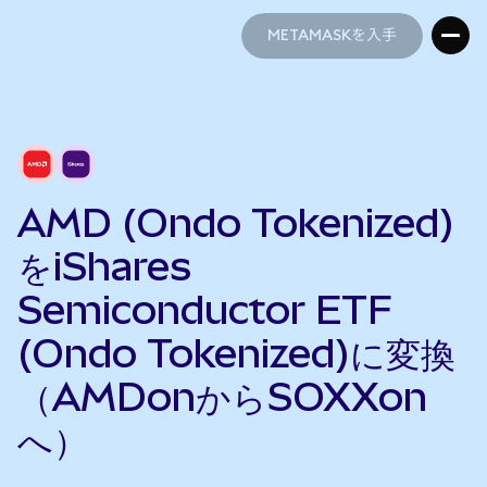
METAMASKを入手
METAMASKを入手
AMD (Ondo Tokenized)
をiShares
Semiconductor ETF
(Ondo Tokenized)に変換
（AMDonからSOXXon
へ）