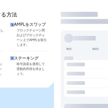
する方法
取引
AMPLをスワップ
換し
ブロックチェーン間
およびブロックチェ
ーン上でAMPLを取引
します。
15分
30分
ステーキング
ッ
暗号資産を運用して
ン
受動的所得を得まし
し
ょう。