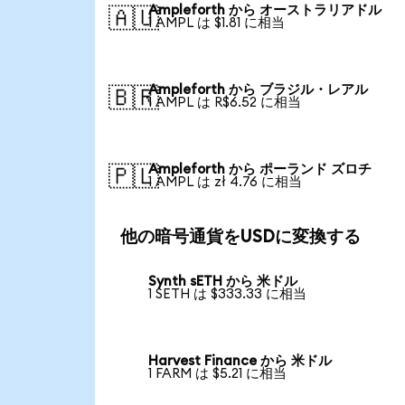
Ampleforth から オーストラリアドル
🇦🇺
1 AMPL は $1.81 に相当
Ampleforth から ブラジル・レアル
🇧🇷
1 AMPL は R$6.52 に相当
Ampleforth から ポーランド ズロチ
🇵🇱
1 AMPL は zł 4.76 に相当
他の暗号通貨をUSDに変換する
Synth sETH から 米ドル
1 SETH は $333.33 に相当
Harvest Finance から 米ドル
1 FARM は $5.21 に相当