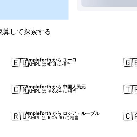
に換算して探索する
Ampleforth から ユーロ
🇪🇺
🇬
1 AMPL は €1.11 に相当
Ampleforth から 中国人民元
🇨🇳
🇹
1 AMPL は ￥8.64 に相当
Ampleforth から ロシア・ルーブル
🇷🇺
🇨
1 AMPL は ₽105.30 に相当