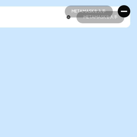
METAMASKを入手
METAMASKを入手
METAMASKを入手
METAMASKを入手