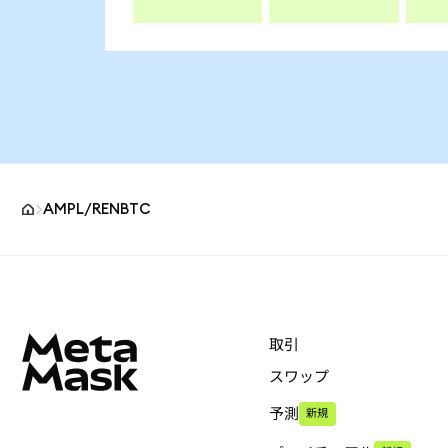
AMPL/RENBTC
MetaMaskサイトフッター
取引
スワップ
予測
新規