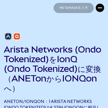
METAMASKを入手
METAMASKを入手
Arista Networks (Ondo
Tokenized)をIonQ
(Ondo Tokenized)に変換
（ANETonからIONQon
へ）
ANETON/IONQON：1 ARISTA NETWORKS
(ONDO TOKENIZED)は4.2796 IONQONに相当し