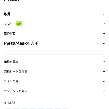
取引
スワップ
マネー
新規
予測
新規
購入
開発者
パーペチュアル
新規
カード
ドキュメントを表示
MetaMaskを入手
RWA
mUSD
新規
ダッシュボード
トランザクションシールド
収益化
Smart Accounts Kit
Agent Wallet
新規
価格を見る
埋め込みウォレット
Snaps
ビットコインの価格
交換レートを見る
MetaMask Connect
イーサリアムの価格
報酬
新規
BTC→USD
Solanaの価格
ガイドを見る
Snaps
セキュリティ
ETH→USD
BTCの購入
Shiba Inuの価格
USDT→INR
コンテンツを見る
Web3サービス
サポート
ETHの購入
Pepeの価格
ビットコインウォレット
BTC→USDT
SOLの購入
キャリア
Tetherの価格
Solanaウォレット
日本語
BTC→INR
PEPEの購入