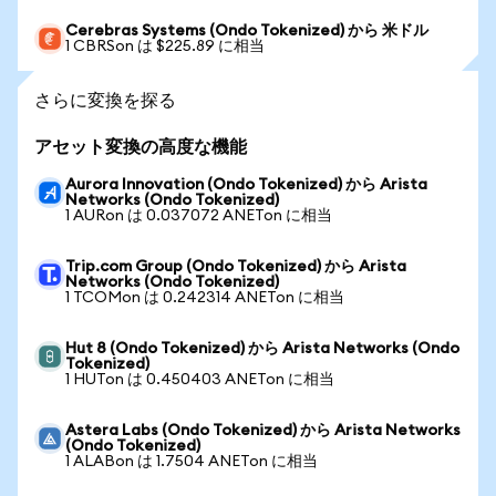
Cerebras Systems (Ondo Tokenized) から 米ドル
1 CBRSon は $225.89 に相当
さらに変換を探る
アセット変換の高度な機能
Aurora Innovation (Ondo Tokenized) から Arista
Networks (Ondo Tokenized)
1 AURon は 0.037072 ANETon に相当
Trip.com Group (Ondo Tokenized) から Arista
Networks (Ondo Tokenized)
1 TCOMon は 0.242314 ANETon に相当
Hut 8 (Ondo Tokenized) から Arista Networks (Ondo
Tokenized)
1 HUTon は 0.450403 ANETon に相当
Astera Labs (Ondo Tokenized) から Arista Networks
(Ondo Tokenized)
1 ALABon は 1.7504 ANETon に相当