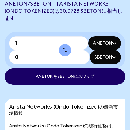
ANETON/SBETON：1 ARISTA NETWORKS
(ONDO TOKENIZED)は30.0728 SBETONに相当し
ます
ANETON
SBETON
ANETONをSBETONにスワップ
Arista Networks (Ondo Tokenized)の最新市
場情報
Arista Networks (Ondo Tokenized)の現行価格は、