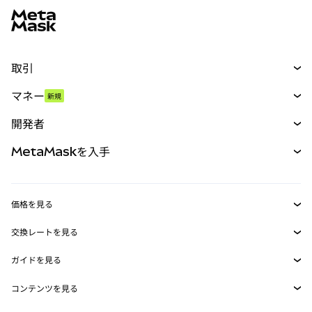
取引
スワップ
マネー
新規
予測
新規
購入
開発者
パーペチュアル
新規
カード
ドキュメントを表示
MetaMaskを入手
RWA
mUSD
新規
ダッシュボード
トランザクションシールド
収益化
Smart Accounts Kit
Agent Wallet
新規
価格を見る
埋め込みウォレット
Snaps
ビットコインの価格
交換レートを見る
MetaMask Connect
イーサリアムの価格
報酬
新規
BTC→USD
Solanaの価格
ガイドを見る
Snaps
セキュリティ
ETH→USD
BTCの購入
Shiba Inuの価格
USDT→INR
コンテンツを見る
Web3サービス
サポート
ETHの購入
Pepeの価格
ビットコインウォレット
BTC→USDT