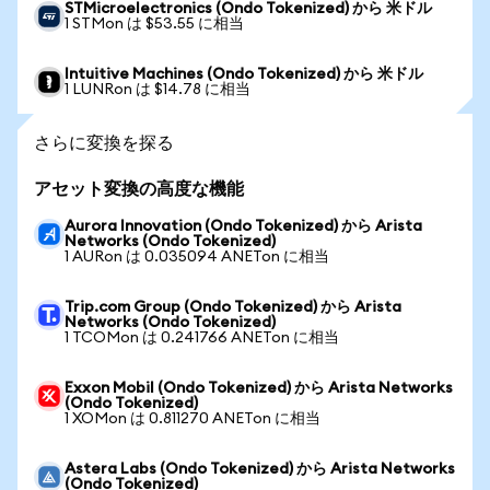
STMicroelectronics (Ondo Tokenized) から 米ドル
1 STMon は $53.55 に相当
Intuitive Machines (Ondo Tokenized) から 米ドル
1 LUNRon は $14.78 に相当
さらに変換を探る
アセット変換の高度な機能
Aurora Innovation (Ondo Tokenized) から Arista
Networks (Ondo Tokenized)
1 AURon は 0.035094 ANETon に相当
Trip.com Group (Ondo Tokenized) から Arista
Networks (Ondo Tokenized)
1 TCOMon は 0.241766 ANETon に相当
Exxon Mobil (Ondo Tokenized) から Arista Networks
(Ondo Tokenized)
1 XOMon は 0.811270 ANETon に相当
Astera Labs (Ondo Tokenized) から Arista Networks
(Ondo Tokenized)