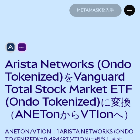
METAMASKを入手
METAMASKを入手
Arista Networks (Ondo
Tokenized)をVanguard
Total Stock Market ETF
(Ondo Tokenized)に変換
（ANETonからVTIonへ）
ANETON/VTION：1 ARISTA NETWORKS (ONDO
TOKENIZED)は0.494697 VTIONに相当します