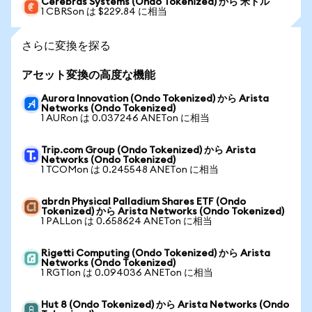
Cerebras Systems (Ondo Tokenized) から 米ドル
1 CBRSon は $229.84 に相当
さらに変換を探る
アセット変換の高度な機能
Aurora Innovation (Ondo Tokenized) から Arista
Networks (Ondo Tokenized)
1 AURon は 0.037246 ANETon に相当
Trip.com Group (Ondo Tokenized) から Arista
Networks (Ondo Tokenized)
1 TCOMon は 0.245548 ANETon に相当
abrdn Physical Palladium Shares ETF (Ondo
Tokenized) から Arista Networks (Ondo Tokenized)
1 PALLon は 0.658624 ANETon に相当
Rigetti Computing (Ondo Tokenized) から Arista
Networks (Ondo Tokenized)
1 RGTIon は 0.094036 ANETon に相当
Hut 8 (Ondo Tokenized) から Arista Networks (Ondo