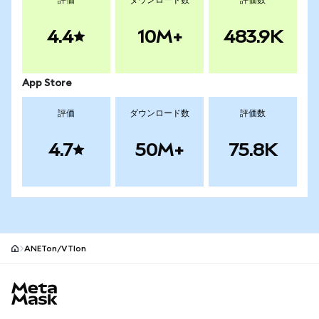
評価
ダウンロード数
評価数
4.4
10M+
483.9K
App Store
評価
ダウンロード数
評価数
4.7
50M+
75.8K
ANETon/VTIon
MetaMaskサイトフッター