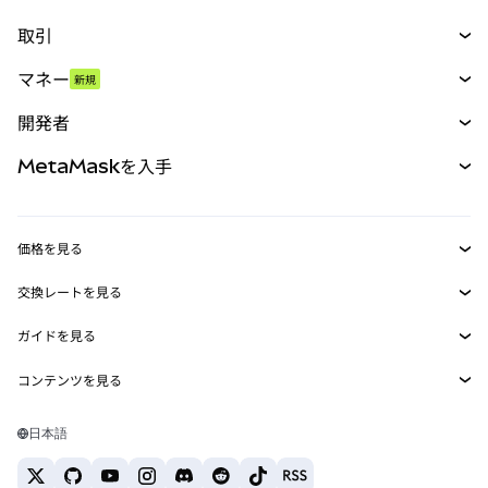
取引
スワップ
マネー
新規
予測
新規
購入
開発者
パーペチュアル
新規
カード
ドキュメントを表示
MetaMaskを入手
RWA
mUSD
新規
ダッシュボード
トランザクションシールド
収益化
Smart Accounts Kit
Agent Wallet
新規
価格を見る
埋め込みウォレット
Snaps
ビットコインの価格
交換レートを見る
MetaMask Connect
イーサリアムの価格
報酬
新規
BTC→USD
Solanaの価格
ガイドを見る
Snaps
セキュリティ
ETH→USD
BTCの購入
Shiba Inuの価格
USDT→INR
コンテンツを見る
Web3サービス
サポート
ETHの購入
Pepeの価格
ビットコインウォレット
BTC→USDT
SOLの購入
キャリア
Tetherの価格
Solanaウォレット
日本語
BTC→INR
PEPEの購入
お問い合わせ
USDCの価格
おすすめの暗号資産カード
ETH→USDT
USDTの購入