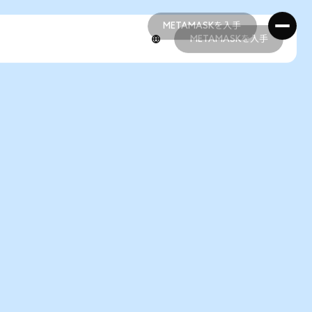
METAMASKを入手
METAMASKを入手
METAMASKを入手
METAMASKを入手