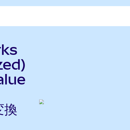
rks
zed)
alue
変換