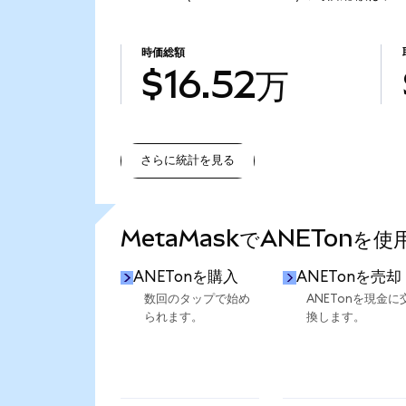
時価総額
$16.52万
さらに統計を見る
さらに統計を見る
MetaMaskでANETonを
ANETonを購入
ANETonを売却
数回のタップで始め
ANETonを現金に
られます。
換します。