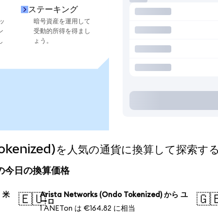
ステーキング
ッ
暗号資産を運用して
ン
受動的所得を得まし
し
ょう。
do Tokenized)を人気の通貨に換算して探索す
ized)の今日の換算価格
ら 米
Arista Networks (Ondo Tokenized) から ユ
🇪🇺
🇬
ーロ
1 ANETon は €164.82 に相当