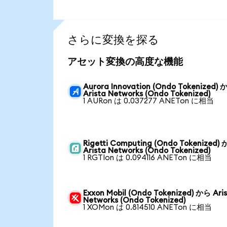
さらに変換を探る
アセット変換の高度な機能
Aurora Innovation (Ondo Tokenized)
Arista Networks (Ondo Tokenized)
1 AURon は 0.037277 ANETon に相当
Rigetti Computing (Ondo Tokenized)
Arista Networks (Ondo Tokenized)
1 RGTIon は 0.094116 ANETon に相当
Exxon Mobil (Ondo Tokenized) から Ari
Networks (Ondo Tokenized)
1 XOMon は 0.814510 ANETon に相当