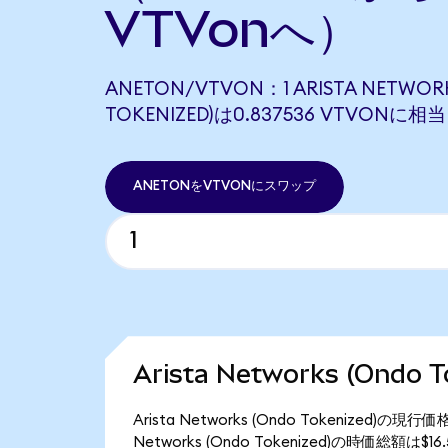
VTVonへ）
ANETON/VTVON：1 ARISTA NETWOR
TOKENIZED)は0.837536 VTVONに
ANETONをVTVONにスワップ
Arista Networks (Ondo
Arista Networks (Ondo Tokenized)
Networks (Ondo Tokenized)の時価総額は