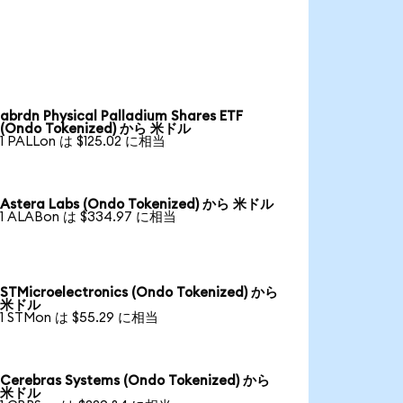
abrdn Physical Palladium Shares ETF
(Ondo Tokenized) から 米ドル
1 PALLon は $125.02 に相当
Astera Labs (Ondo Tokenized) から 米ドル
1 ALABon は $334.97 に相当
STMicroelectronics (Ondo Tokenized) から
米ドル
1 STMon は $55.29 に相当
Cerebras Systems (Ondo Tokenized) から
米ドル