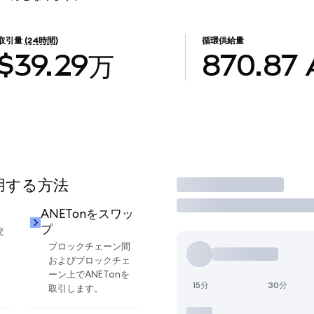
取引量
(24時間)
循環供給量
$39.29万
870.87
使用する方法
取引
ANETonをスワッ
プ
交
ブロックチェーン間
およびブロックチェ
ーン上でANETonを
15分
30分
取引します。