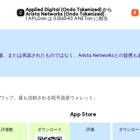
Applied Digital (Ondo Tokenized) から
Arista Networks (Ondo Tokenized)
1 APLDon は 0.156543 ANETon に相当
行、後援、または承認されたものではなく、Arista Networksと
引、スワップ。最も信頼される暗号資産ウォレット。
App Store
評価数
ダウンロード
評価
ダウンロー