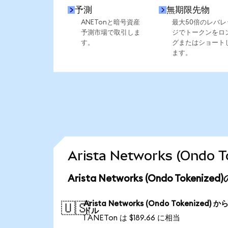
予測
無期限先物
ANETonと暗号資産
最大50倍のレバレ
予測市場で取引しま
ジでトークンをロ
す。
グまたはショート
ます。
Arista Networks (On
Arista Networks (Ondo Token
Arista Networks (Ondo Tokenized) か
🇺🇸
ドル
1 ANETon は $189.66 に相当