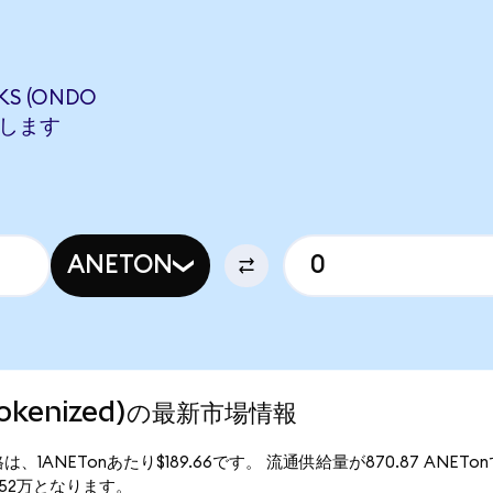
KS (ONDO
相当します
ANETON
 Tokenized)の最新市場情報
の現行価格は、1ANETonあたり$189.66です。 流通供給量が870.87 ANET
$16.52万となります。