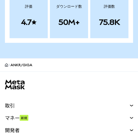
評価
ダウンロード数
評価数
4.7
50M+
75.8K
ANKR/GIGA
MetaMaskサイトフッター
取引
スワップ
マネー
新規
予測
新規
購入
開発者
パーペチュアル
新規
カード
ドキュメントを表示