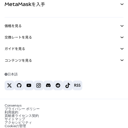
MetaMaskを入手
RWA
mUSD
新規
ダッシュボード
トランザクションシールド
収益化
Smart Accounts Kit
Agent Wallet
新規
価格を見る
埋め込みウォレット
Snaps
ビットコインの価格
交換レートを見る
MetaMask Connect
イーサリアムの価格
報酬
新規
BTC→USD
Solanaの価格
ガイドを見る
Snaps
セキュリティ
ETH→USD
BTCの購入
Shiba Inuの価格
USDT→INR
コンテンツを見る
Web3サービス
サポート
ETHの購入
Pepeの価格
ビットコインウォレット
BTC→USDT
SOLの購入
キャリア
Tetherの価格
Solanaウォレット
日本語
BTC→INR
PEPEの購入
お問い合わせ
USDCの価格
おすすめの暗号資産カード
ETH→USDT
USDTの購入
Chanlinkの価格
おすすめのモバイル暗号資産ウォレット
USDT→PHP
USDCの購入
Polymarketとは？
BTC→EUR
SHIBの購入
Consensys
税制関連ニュース
プライバシー ポリシー
利用規約
BNBの購入
貢献者ライセンス契約
暗号資産の購入方法は？
サイトマップ
アクセシビリティ
ビットコインを売るには？
Cookieの管理