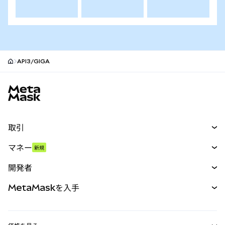
API3/GIGA
MetaMaskサイトフッター
取引
スワップ
マネー
新規
予測
新規
購入
開発者
パーペチュアル
新規
カード
ドキュメントを表示
MetaMaskを入手
RWA
mUSD
新規
ダッシュボード
トランザクションシールド
収益化
Smart Accounts Kit
Agent Wallet
新規