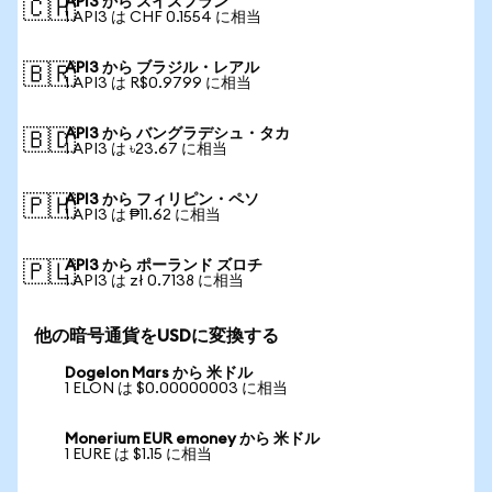
API3 から スイスフラン
🇨🇭
1 API3 は CHF 0.1554 に相当
API3 から ブラジル・レアル
🇧🇷
1 API3 は R$0.9799 に相当
API3 から バングラデシュ・タカ
🇧🇩
1 API3 は ৳23.67 に相当
API3 から フィリピン・ペソ
🇵🇭
1 API3 は ₱11.62 に相当
API3 から ポーランド ズロチ
🇵🇱
1 API3 は zł 0.7138 に相当
他の暗号通貨をUSDに変換する
Dogelon Mars から 米ドル
1 ELON は $0.00000003 に相当
Monerium EUR emoney から 米ドル
1 EURE は $1.15 に相当