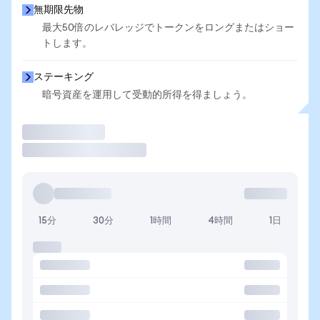
無期限先物
最大50倍のレバレッジでトークンをロングまたはショー
トします。
ステーキング
暗号資産を運用して受動的所得を得ましょう。
取引
15分
30分
1時間
4時間
1日