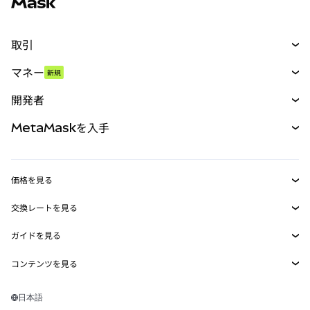
取引
スワップ
マネー
新規
予測
新規
購入
開発者
パーペチュアル
新規
カード
ドキュメントを表示
MetaMaskを入手
RWA
mUSD
新規
ダッシュボード
トランザクションシールド
収益化
Smart Accounts Kit
Agent Wallet
新規
価格を見る
埋め込みウォレット
Snaps
ビットコインの価格
交換レートを見る
MetaMask Connect
イーサリアムの価格
報酬
新規
BTC→USD
Solanaの価格
ガイドを見る
Snaps
セキュリティ
ETH→USD
BTCの購入
Shiba Inuの価格
USDT→INR
コンテンツを見る
Web3サービス
サポート
ETHの購入
Pepeの価格
ビットコインウォレット
BTC→USDT
SOLの購入
キャリア
Tetherの価格
Solanaウォレット
日本語
BTC→INR