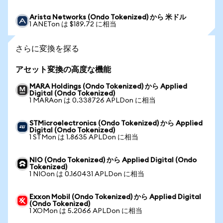
Arista Networks (Ondo Tokenized) から 米ドル
1 ANETon は $189.72 に相当
さらに変換を探る
アセット変換の高度な機能
MARA Holdings (Ondo Tokenized) から Applied
Digital (Ondo Tokenized)
1 MARAon は 0.338726 APLDon に相当
STMicroelectronics (Ondo Tokenized) から Applied
Digital (Ondo Tokenized)
1 STMon は 1.8635 APLDon に相当
NIO (Ondo Tokenized) から Applied Digital (Ondo
Tokenized)
1 NIOon は 0.160431 APLDon に相当
Exxon Mobil (Ondo Tokenized) から Applied Digital
(Ondo Tokenized)
1 XOMon は 5.2066 APLDon に相当