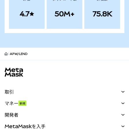
4.7
50M+
75.8K
APW/LEND
MetaMaskサイトフッター
取引
スワップ
マネー
新規
予測
新規
購入
開発者
パーペチュアル
新規
カード
ドキュメントを表示
MetaMaskを入手
RWA