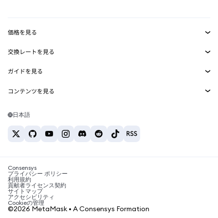
mUSD
新規
ダッシュボード
トランザクションシールド
収益化
Smart Accounts Kit
Agent Wallet
新規
価格を見る
埋め込みウォレット
Snaps
ビットコインの価格
交換レートを見る
MetaMask Connect
イーサリアムの価格
報酬
新規
BTC→USD
Solanaの価格
ガイドを見る
Snaps
セキュリティ
ETH→USD
BTCの購入
Shiba Inuの価格
USDT→INR
コンテンツを見る
Web3サービス
サポート
ETHの購入
Pepeの価格
ビットコインウォレット
BTC→USDT
SOLの購入
キャリア
Tetherの価格
Solanaウォレット
日本語
BTC→INR
PEPEの購入
お問い合わせ
USDCの価格
おすすめの暗号資産カード
ETH→USDT
USDTの購入
Chanlinkの価格
おすすめのモバイル暗号資産ウォレット
USDT→PHP
USDCの購入
Polymarketとは？
BTC→EUR
SHIBの購入
Consensys
税制関連ニュース
プライバシー ポリシー
利用規約
BNBの購入
貢献者ライセンス契約
暗号資産の購入方法は？
サイトマップ
アクセシビリティ
ビットコインを売るには？
Cookieの管理
©2026 MetaMask • A Consensys Formation