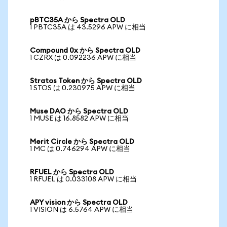
pBTC35A から Spectra OLD
1 PBTC35A は 43.5296 APW に相当
Compound 0x から Spectra OLD
1 CZRX は 0.092236 APW に相当
Stratos Token から Spectra OLD
1 STOS は 0.230975 APW に相当
Muse DAO から Spectra OLD
1 MUSE は 16.8582 APW に相当
Merit Circle から Spectra OLD
1 MC は 0.746294 APW に相当
RFUEL から Spectra OLD
1 RFUEL は 0.033108 APW に相当
APY vision から Spectra OLD
1 VISION は 6.5764 APW に相当