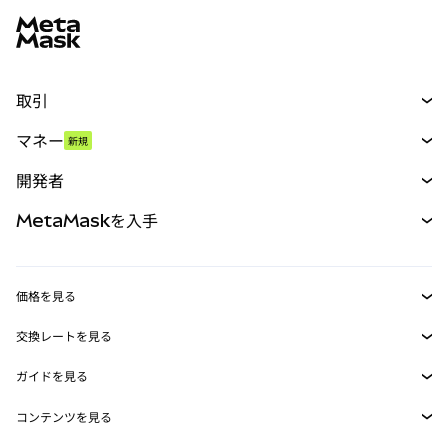
取引
スワップ
マネー
新規
予測
新規
購入
開発者
パーペチュアル
新規
カード
ドキュメントを表示
MetaMaskを入手
RWA
mUSD
新規
ダッシュボード
トランザクションシールド
収益化
Smart Accounts Kit
Agent Wallet
新規
価格を見る
埋め込みウォレット
Snaps
ビットコインの価格
交換レートを見る
MetaMask Connect
イーサリアムの価格
報酬
新規
BTC→USD
Solanaの価格
ガイドを見る
Snaps
セキュリティ
ETH→USD
BTCの購入
Shiba Inuの価格
USDT→INR
コンテンツを見る
Web3サービス
サポート
ETHの購入
Pepeの価格
ビットコインウォレット
BTC→USDT