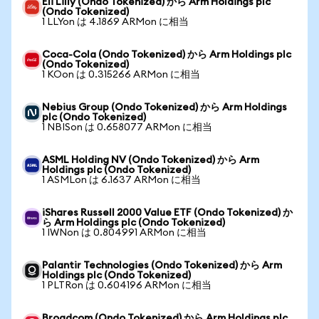
Eli Lilly (Ondo Tokenized) から Arm Holdings plc
(Ondo Tokenized)
1 LLYon は 4.1869 ARMon に相当
Coca-Cola (Ondo Tokenized) から Arm Holdings plc
(Ondo Tokenized)
1 KOon は 0.315266 ARMon に相当
Nebius Group (Ondo Tokenized) から Arm Holdings
plc (Ondo Tokenized)
1 NBISon は 0.658077 ARMon に相当
ASML Holding NV (Ondo Tokenized) から Arm
Holdings plc (Ondo Tokenized)
1 ASMLon は 6.1637 ARMon に相当
iShares Russell 2000 Value ETF (Ondo Tokenized) か
ら Arm Holdings plc (Ondo Tokenized)
1 IWNon は 0.804991 ARMon に相当
Palantir Technologies (Ondo Tokenized) から Arm
Holdings plc (Ondo Tokenized)
1 PLTRon は 0.604196 ARMon に相当
Broadcom (Ondo Tokenized) から Arm Holdings plc