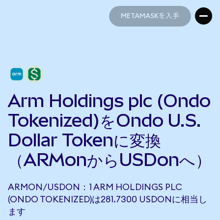
METAMASKを入手
METAMASKを入手
Arm Holdings plc (Ondo
Tokenized)をOndo U.S.
Dollar Tokenに変換
（ARMonからUSDonへ）
ARMON/USDON：1 ARM HOLDINGS PLC
(ONDO TOKENIZED)は281.7300 USDONに相当し
ます