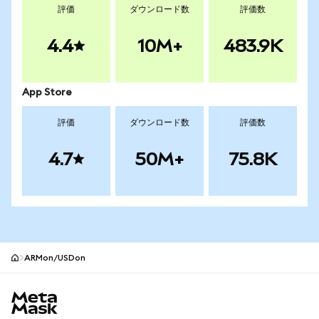
評価
ダウンロード数
評価数
4.4
10M+
483.9K
App Store
評価
ダウンロード数
評価数
4.7
50M+
75.8K
ARMon/USDon
MetaMaskサイトフッター