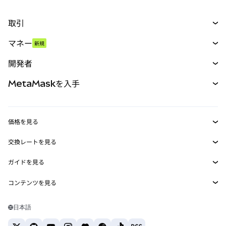
取引
スワップ
マネー
新規
予測
新規
購入
開発者
パーペチュアル
新規
カード
ドキュメントを表示
MetaMaskを入手
RWA
mUSD
新規
ダッシュボード
トランザクションシールド
収益化
Smart Accounts Kit
Agent Wallet
新規
価格を見る
埋め込みウォレット
Snaps
ビットコインの価格
交換レートを見る
MetaMask Connect
イーサリアムの価格
報酬
新規
BTC→USD
Solanaの価格
ガイドを見る
Snaps
セキュリティ
ETH→USD
BTCの購入
Shiba Inuの価格
USDT→INR
コンテンツを見る
Web3サービス
サポート
ETHの購入
Pepeの価格
ビットコインウォレット
BTC→USDT
SOLの購入
キャリア
Tetherの価格
Solanaウォレット
日本語
BTC→INR
PEPEの購入
お問い合わせ
USDCの価格
おすすめの暗号資産カード