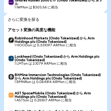
iShares Russell 2000 ETF (Ondo Tokenized) から 米ド
ル
1 IWMon は $303.56 に相当
さらに変換を探る
アセット変換の高度な機能
Robinhood Markets (Ondo Tokenized) から Arm
Holdings plc (Ondo Tokenized)
1 HOODon は 0.331097 ARMon に相当
Lockheed (Ondo Tokenized) から Arm Holdings plc
(Ondo Tokenized)
1 LMTon は 2.1079 ARMon に相当
BitMine Immersion Technologies (Ondo Tokenized)
から Arm Holdings plc (Ondo Tokenized)
1 BMNRon は 0.064814 ARMon に相当
AST SpaceMobile (Ondo Tokenized) から Arm
Holdings plc (Ondo Tokenized)
1 ASTSon は 0.251517 ARMon に相当